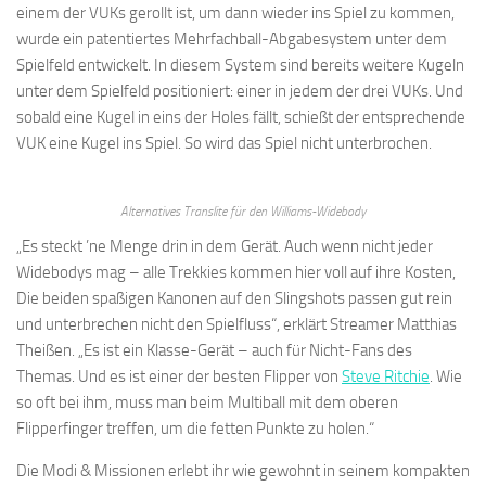
einem der VUKs gerollt ist, um dann wieder ins Spiel zu kommen,
wurde ein patentiertes Mehrfachball-Abgabesystem unter dem
Spielfeld entwickelt. In diesem System sind bereits weitere Kugeln
unter dem Spielfeld positioniert: einer in jedem der drei VUKs. Und
sobald eine Kugel in eins der Holes fällt, schießt der entsprechende
VUK eine Kugel ins Spiel. So wird das Spiel nicht unterbrochen.
Alternatives Translite für den Williams-Widebody
„Es steckt ’ne Menge drin in dem Gerät. Auch wenn nicht jeder
Widebodys mag – alle Trekkies kommen hier voll auf ihre Kosten,
Die beiden spaßigen Kanonen auf den Slingshots passen gut rein
und unterbrechen nicht den Spielfluss“, erklärt Streamer Matthias
Theißen. „Es ist ein Klasse-Gerät – auch für Nicht-Fans des
Themas. Und es ist einer der besten Flipper von
Steve Ritchie
. Wie
so oft bei ihm, muss man beim Multiball mit dem oberen
Flipperfinger treffen, um die fetten Punkte zu holen.“
Die Modi & Missionen erlebt ihr wie gewohnt in seinem kompakten