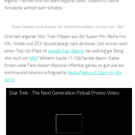
eigene Themen und vor allem eigene Ideen, obwohl ich seine
Konzepte wirklich sehr schätze.“
Breites Spielfeld, starke Rampen: Der Steve-Ritchie-Williams aus dem Nov. 1993
Und sein eigener Star-Trek-Flipper aus der Super-Pin-Reihe mit
XXL-Größe und
DCS
-Sound belegt nach all dieser Zeit immer noch
einen Top-20-Platz im
pinside
-Fan-Rating
, bei
ipdb.org
gar Rang
drei noch vor
MM
! Williams baute 11.728 Geräte davon. Dabei
finden viele Fans diesen Klassiker offenbar genau so gut wie die
kommerziell ebenso erfolgreiche
Neuauflage von Stern im Jahr
2013
.
Star Trek - The Next Generation Pinball Promo Video