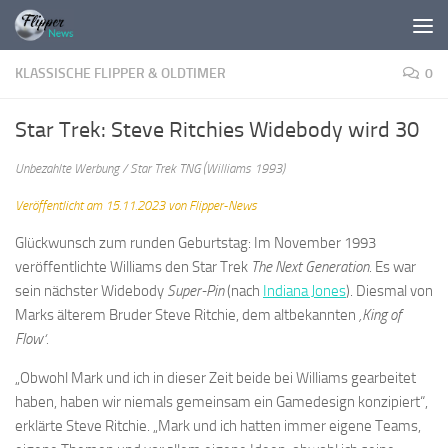
Zum Inhalt springen
KLASSISCHE FLIPPER & OLDTIMER
0
Star Trek: Steve Ritchies Widebody wird 30
Unbezahlte Werbung / Star Trek TNG (Williams 1993)
Veröffentlicht am 15.11.2023 von Flipper-News
Glückwunsch zum runden Geburtstag: Im November 1993
veröffentlichte Williams den Star Trek
The Next Generation
. Es war
sein nächster Widebody
Super-Pin
(nach
Indiana Jones
). Diesmal von
Marks älterem Bruder Steve Ritchie, dem altbekannten
‚King of
Flow‘.
„Obwohl Mark und ich in dieser Zeit beide bei Williams gearbeitet
haben, haben wir niemals gemeinsam ein Gamedesign konzipiert“,
erklärte Steve Ritchie. „Mark und ich hatten immer eigene Teams,