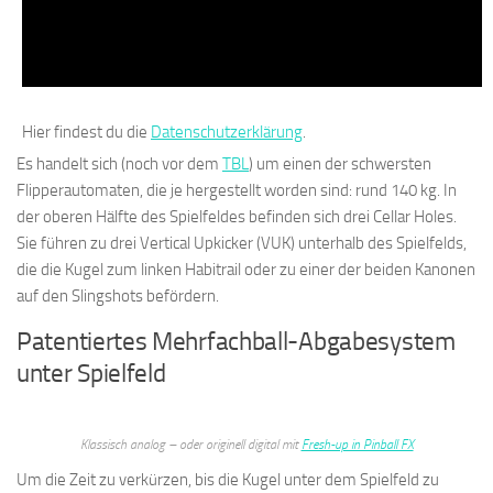
Hier findest du die
Datenschutzerklärung
.
Es handelt sich (noch vor dem
TBL
) um einen der schwersten
Flipperautomaten, die je hergestellt worden sind: rund 140 kg. In
der oberen Hälfte des Spielfeldes befinden sich drei Cellar Holes.
Sie führen zu drei Vertical Upkicker (VUK) unterhalb des Spielfelds,
die die Kugel zum linken Habitrail oder zu einer der beiden Kanonen
auf den Slingshots befördern.
Patentiertes Mehrfachball-Abgabesystem
unter Spielfeld
Klassisch analog – oder originell digital mit
Fresh-up in Pinball FX
Um die Zeit zu verkürzen, bis die Kugel unter dem Spielfeld zu