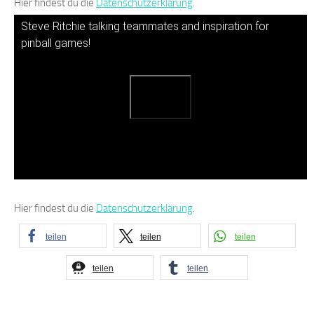
Hier findest du die
Datenschutzerklärung
.
Steve Ritchie talking teammates and inspiration for
pinball games!
Hier findest du die
Datenschutzerklärung
.
teilen
teilen
teilen
teilen
teilen