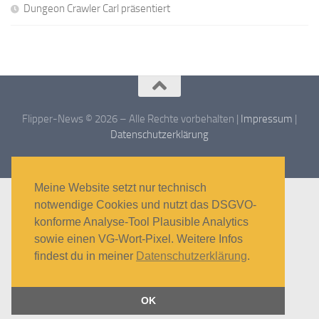
Dungeon Crawler Carl präsentiert
Flipper-News © 2026 – Alle Rechte vorbehalten |
Impressum
|
Datenschutzerklärung
Meine Website setzt nur technisch
notwendige Cookies und nutzt das DSGVO-
konforme Analyse-Tool Plausible Analytics
sowie einen VG-Wort-Pixel. Weitere Infos
findest du in meiner
Datenschutzerklärung
.
OK