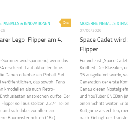
0
 PINBALLS & INNOVATIONEN
MODERNE PINBALLS & INN
026
07/06/2026
arer Lego-Flipper am 4.
Space Cadet wird
Flipper
o-Sommer wird spannend, wenn das
Für viele ist „Space Cadet
4 erscheint. Laut aktuellen Infos
Kindheit. Der Klassiker, 
ie Dänen offenbar ein Pinball-Set
95 ausgeliefert wurde, wa
li veröffentlichen, das sowohl Fans
Generation der erste Kont
nikmodellen als auch Retro-
Genau diesen Nostalgiefa
nthusiasten ansprechen dürfte. Der
und YouTuber CNCDan jet
 Flipper soll aus stolzen 2.274 Teilen
einen Schritt weiter: Er b
 und sich dabei vor allem an
Kultgame als echten, me
ne Baumeister richten (18+).
nach. Gelingt der Transfe