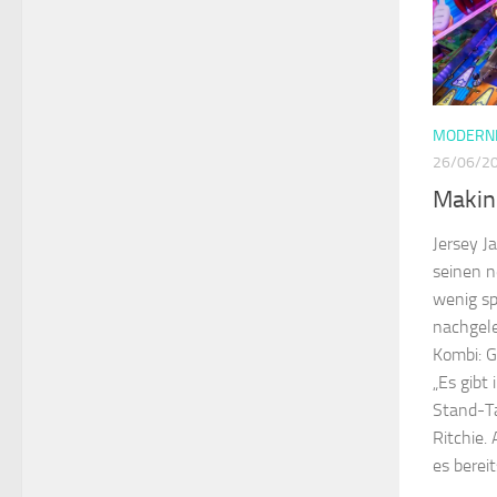
MODERNE
26/06/2
Makin
Jersey J
seinen n
wenig sp
nachgele
Kombi: G
„Es gibt
Stand-Ta
Ritchie.
es bereit