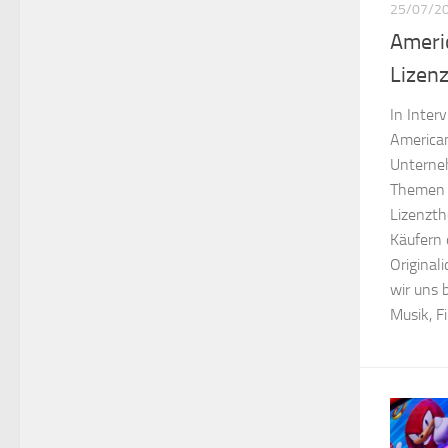
25/07/2
Americ
Lizen
In Inter
American
Unterneh
Themen s
Lizenzth
Käufern 
Original
wir uns 
Musik, F