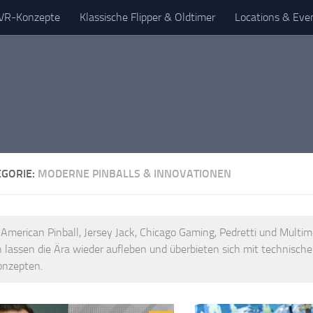
& VR-Konzepte
Klassische Flipper & Oldtimer
Locations & Eve
EGORIE:
MODERNE PINBALLS & INNOVATIONEN
 American Pinball, Jersey Jack, Chicago Gaming, Pedretti und Multim
 lassen die Ära wieder aufleben und überbieten sich mit technisch
onzepten.