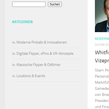
Suchen
KATEGORIEN
MODERNE
Moderne Pinballs & Innovationen
03/08/2
Whitfi
Digitale Flipper, vPins & VR-Konzepte
Vizep
Klassische Flipper & Oldtimer
Stern Pi
Locations & Events
Personal
Marktfüh
Gamedes
von Bria
Presiden
und Fina