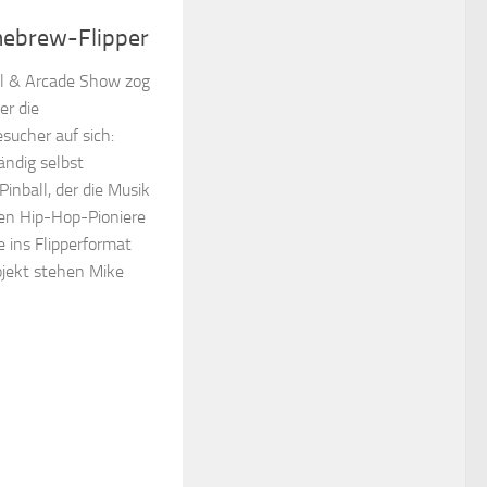
ebrew-Flipper
ll & Arcade Show zog
er die
sucher auf sich:
ändig selbst
nball, der die Musik
ren Hip-Hop-Pioniere
 ins Flipperformat
ojekt stehen Mike