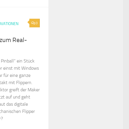
0
OVATIONEN
 zum Real-
 Pinball“ ein Stück
der einst mit Windows
r für eine ganze
akt mit Flippern.
ktor greift der Maker
zt auf und geht
aut das digitale
chanischen Flipper
r?