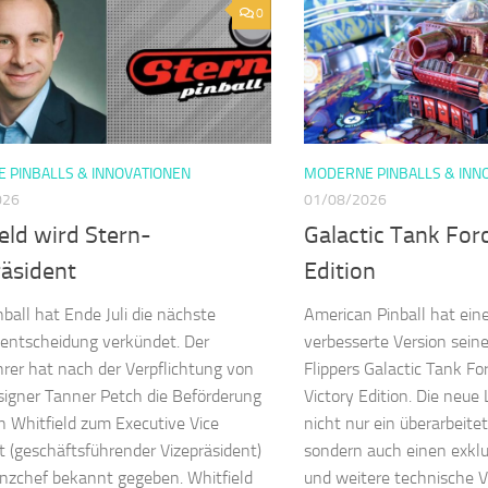
0
 PINBALLS & INNOVATIONEN
MODERNE PINBALLS & INN
026
01/08/2026
eld wird Stern-
Galactic Tank For
räsident
Edition
nball hat Ende Juli die nächste
American Pinball hat eine
entscheidung verkündet. Der
verbesserte Version sein
rer hat nach der Verpflichtung von
Flippers Galactic Tank For
igner Tanner Petch die Beförderung
Victory Edition. Die neue
n Whitfield zum Executive Vice
nicht nur ein überarbeite
t (geschäftsführender Vizepräsident)
sondern auch einen exkl
nzchef bekannt gegeben. Whitfield
und weitere technische 