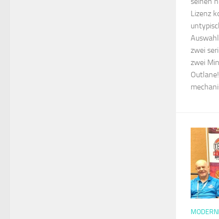
seinen n
Lizenz k
untypisch
Auswahl 
zwei ser
zwei Min
Outlane!
mechanis
MODERNE