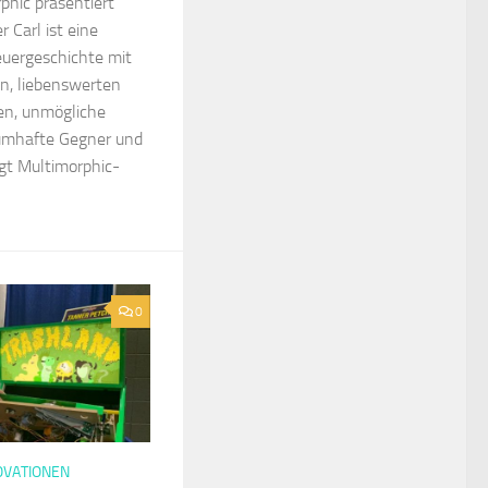
hic präsentiert
 Carl ist eine
euergeschichte mit
n, liebenswerten
en, unmögliche
aumhafte Gegner und
gt Multimorphic-
0
OVATIONEN