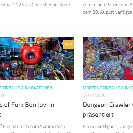
Februar 2023 als Controller bei Stern
dem neuen Panzer von Art
dem 30. August verfügbar
0
 PINBALLS & INNOVATIONEN
MODERNE PINBALLS & INN
026
27/07/2026
s of Fun: Bon Jovi in
Dungeon Crawler 
s
präsentiert
of Fun hat mitten im Sommerloch
Ein neuer Flipper „Dungeo