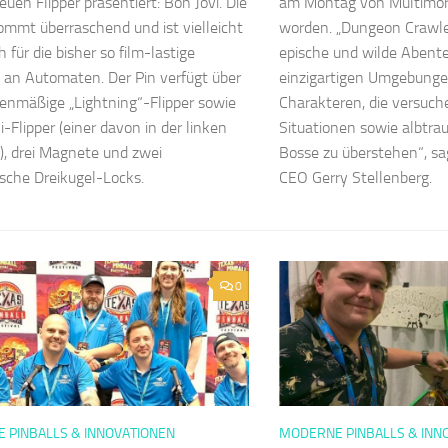
euen Flipper präsentiert: Bon Jovi. Die
am Montag von Multimorp
ommt überraschend und ist vielleicht
worden. „Dungeon Crawler
 für die bisher so film-lastige
epische und wilde Abent
an Automaten. Der Pin verfügt über
einzigartigen Umgebunge
ienmäßige „Lightning“-Flipper sowie
Charakteren, die versuch
i-Flipper (einer davon in der linken
Situationen sowie albtr
), drei Magnete und zwei
Bosse zu überstehen“, sa
che Dreikugel-Locks.
CEO Gerry Stellenberg.
0
 PINBALLS & INNOVATIONEN
MODERNE PINBALLS & INN