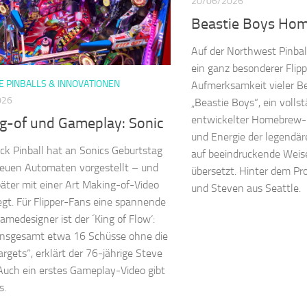
20/06/2026
Beastie Boys Hom
Auf der Northwest Pinba
ein ganz besonderer Flipp
 PINBALLS & INNOVATIONEN
Aufmerksamkeit vieler Be
026
„Beastie Boys“, ein vollst
entwickelter Homebrew-Pi
g-of und Gameplay: Sonic
und Energie der legendä
ack Pinball hat an Sonics Geburtstag
auf beeindruckende Weise
euen Automaten vorgestellt – und
übersetzt. Hinter dem Pr
äter mit einer Art Making-of-Video
und Steven aus Seattle.
gt. Für Flipper-Fans eine spannende
amedesigner ist der ´King of Flow‘:
 insgesamt etwa 16 Schüsse ohne die
rgets“, erklärt der 76-jährige Steve
 Auch ein erstes Gameplay-Video gibt
s.