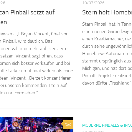
026
10/07/2026
an Pinball setzt auf
Stern holt Homeb
zen
Stern Pinball hat in Tann
einen neuen Gamedesigner 
views mit J. Bryan Vincent, Chef von
einen Kreativmacher, der
 Pinball, wird deutlich: Das
durch seine ungewöhnlic
men will nun mehr auf lizenzierte
Homebrew-Automaten be
etzen. Vincent sagt offen, dass
stammt ursprünglich aus 
emen sich besser verkaufen und bei
Michigan, und hat dort be
oft stärker emotional wirken als reine
Pinball-Projekte realisie
ideen. Vinzent: „Derzeit konzentrieren
davon dürfte „Trashland“ 
bei unseren kommenden Titeln auf
ilm und Fernsehen.“
0
MODERNE PINBALLS & INN