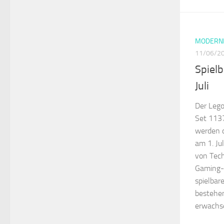
MODERNE
11/06/2
Spielb
Juli
Der Leg
Set 1137
werden d
am 1. Ju
von Tech
Gaming-E
spielbare
bestehen
erwachse