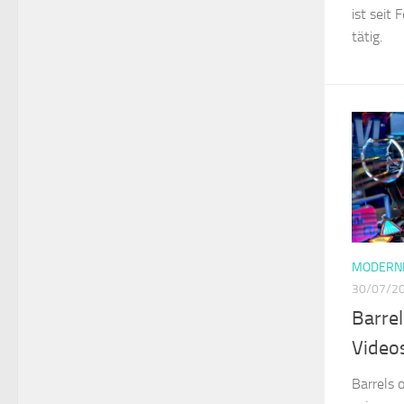
ist seit 
tätig.
MODERNE
30/07/2
Barrel
Video
Barrels 