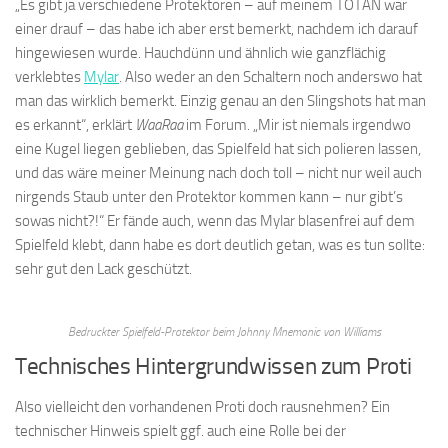
„Es gibt ja verschiedene Protektoren – auf meinem TOTAN war
einer drauf – das habe ich aber erst bemerkt, nachdem ich darauf
hingewiesen wurde. Hauchdünn und ähnlich wie ganzflächig
verklebtes
Mylar
. Also weder an den Schaltern noch anderswo hat
man das wirklich bemerkt. Einzig genau an den Slingshots hat man
es erkannt“, erklärt
WaaRaa
im Forum. „Mir ist niemals irgendwo
eine Kugel liegen geblieben, das Spielfeld hat sich polieren lassen,
und das wäre meiner Meinung nach doch toll – nicht nur weil auch
nirgends Staub unter den Protektor kommen kann – nur gibt’s
sowas nicht?!“ Er fände auch, wenn das Mylar blasenfrei auf dem
Spielfeld klebt, dann habe es dort deutlich getan, was es tun sollte:
sehr gut den Lack geschützt.
Bedruckter Spielfeld-Protektor beim Johnny Mnemonic von Williams
Technisches Hintergrundwissen zum Proti
Also vielleicht den vorhandenen Proti doch rausnehmen? Ein
technischer Hinweis spielt ggf. auch eine Rolle bei der