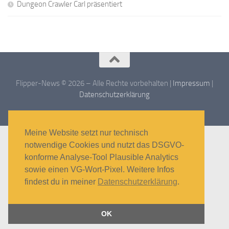
Dungeon Crawler Carl präsentiert
Flipper-News © 2026 – Alle Rechte vorbehalten |
Impressum
|
Datenschutzerklärung
Meine Website setzt nur technisch
notwendige Cookies und nutzt das DSGVO-
konforme Analyse-Tool Plausible Analytics
sowie einen VG-Wort-Pixel. Weitere Infos
findest du in meiner
Datenschutzerklärung
.
OK