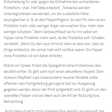
Entscheidung für oder gegen die Entnahme des vorhandenen
Protektors. User
TrekTobby
erläutert: „Teilweise werden
Unterlegscheiben verwendet, um die zusätzliche Höhe
auszugleichen (z. B. an den Flipperfingern). Je nach Pin kann so ein
Protektor mehr oder weniger Ärger verursachen bzw. mehr oder
weniger schützen.“ Beim Gebrauchtkauf sei für ihn selbst ein
Flipper ohne Protektor mehr wert, da der Protektor evtl. Schäden
versteckt. „Wenn Du den raus nimmst, kann es also sein, dass du
Dinge entdeckst, die vorher halt nicht sichtbar waren. Ein Flipper
ohne Protektor ist von daher
ehrlicher
„.
Manch ein Spieler findet das Spielgefühl ohne Protektoren also
deutlich echter. Es gibt wohl noch einen aktuelleren Aspekt: Dem
dickeren Playfield-Lack insbesondere neuerer Modelle sollte
offenbar nach Fertigstellung genügend Zeit zur Ausgasung
gegeben werden, bevor der Proti aufgeklebt wird. Es geht um den
speziellen Flipper und vor allem auch die Art der Nutzung bzw.
Betrachtung.
„Auch habe ich jetzt schon mehrere Pins gehabt und gespielt, bei