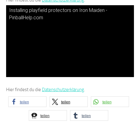
Hier findest du die
Datenschutzerklärung
.
Installing playfield protectors on Iron Maiden -
PinballHelp.com
Hier findest du die
Datenschutzerklärung
.
teilen
teilen
teilen
teilen
teilen