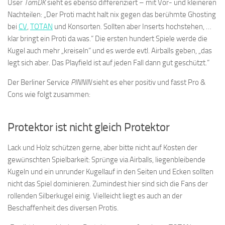
User
TomDK
sieht es ebenso differenziert – mit Vor- und kleineren
Nachteilen: „Der Proti macht halt nix gegen das berühmte Ghosting
bei
CV
,
TOTAN
und Konsorten. Sollten aber Inserts hochstehen, …
klar bringt ein Proti da was.“ Die ersten hundert Spiele werde die
Kugel auch mehr „kreiseln“ und es werde evtl. Airballs geben, „das
legt sich aber. Das Playfield ist auf jeden Fall dann gut geschützt.“
Der Berliner Service
PINNIN
sieht es eher positiv und fasst Pro &
Cons wie folgt zusammen:
Protektor ist nicht gleich Protektor
Lack und Holz schützen gerne, aber bitte nicht auf Kosten der
gewünschten Spielbarkeit: Sprünge via Airballs, liegenbleibende
Kugeln und ein unrunder Kugellauf in den Seiten und Ecken sollten
nicht das Spiel dominieren. Zumindest hier sind sich die Fans der
rollenden Silberkugel einig. Vielleicht liegt es auch an der
Beschaffenheit des diversen Protis.