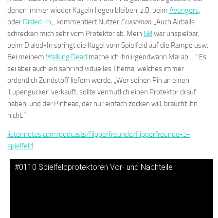
denen immer wieder Kugeln liegen bleiben, z.B. beim
Avengers
,
oder
Dialed-In
„, kommentiert Nutzer
Cruisnman
. „Auch Airballs
schrecken mich sehr vom Protektor ab. Mein
GB
war unspielbar,
beim Dialed-In springt die Kugel vom Spielfeld auf die Rampe usw.
Bei meinem
Walking Dead
mache ich ihn irgendwann Mal ab… “ Es
sei aber auch ein sehr individuelles Thema, welches immer
ordentlich Zündstoff liefern werde. „Wer seinen Pin an einen
‚Lupengucker‘ verkauft, sollte vermutlich einen Protektor drauf
haben, und der Pinhead, der nur einfach zocken will, braucht ihn
nicht.“
listennotes.com/podcasts/flipperfreunde/flipperfreunde-3-
spielfeld
#0110 Spielfeldprotektoren Vor- und Nachteile