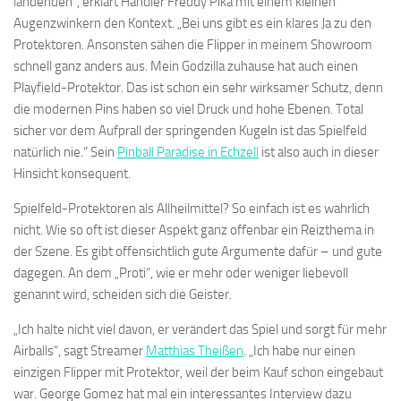
landenden“, erklärt Händler Freddy Pika mit einem kleinen
Augenzwinkern den Kontext. „Bei uns gibt es ein klares Ja zu den
Protektoren. Ansonsten sähen die Flipper in meinem Showroom
schnell ganz anders aus. Mein Godzilla zuhause hat auch einen
Playfield-Protektor. Das ist schon ein sehr wirksamer Schutz, denn
die modernen Pins haben so viel Druck und hohe Ebenen. Total
sicher vor dem Aufprall der springenden Kugeln ist das Spielfeld
natürlich nie.“ Sein
Pinball Paradise in Echzell
ist also auch in dieser
Hinsicht konsequent.
Spielfeld-Protektoren als Allheilmittel? So einfach ist es wahrlich
nicht. Wie so oft ist dieser Aspekt ganz offenbar ein Reizthema in
der Szene. Es gibt offensichtlich gute Argumente dafür – und gute
dagegen. An dem „Proti“, wie er mehr oder weniger liebevoll
genannt wird, scheiden sich die Geister.
„Ich halte nicht viel davon, er verändert das Spiel und sorgt für mehr
Airballs“, sagt Streamer
Matthias Theißen
. „Ich habe nur einen
einzigen Flipper mit Protektor, weil der beim Kauf schon eingebaut
war. George Gomez hat mal ein interessantes Interview dazu