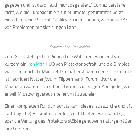
gegeben und ist davon auch nicht begeistert.“ Gomez verstehe
nicht, wie die Europäer in ein auf Millimeter getrimmtes Gerät
einfach mal eine Schicht Plastik verbauen können, welche alle Art
von Problemen mit sich bringen kann.
Protektor beim Iron Maiden
Zum Glück steht jedem Pinhead die Wahl frei. „Habe erst vor
kurzem ein
Iron Man
HUO von Protektor befreit, und die Dimples
waren dennoch da. Man sieht sie halt erst, wenn der Protektor raus
ist“, schildert Nutzer
juve
im Flippermarkt-Forum. „Nur die
Magneten waren noch schön, das muss ich sagen. Aber jeder, wie
er will. Mich zwingt ja auch keiner, mit zu spielen.“
Einen kompletten Rundumschutz kann dieses (zusätzliche und oft
nachträgliche) Hilfsmittel allerdings nicht bieten. Basisschutz ja,
aber die Wirkung des Protektors stößt irgendwann naturgemäß an
ihre Grenzen.