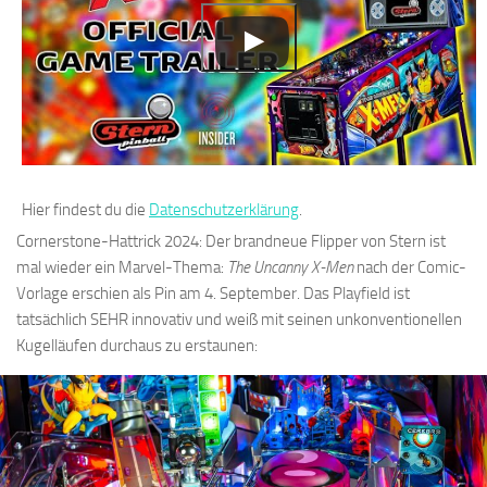
Hier findest du die
Datenschutzerklärung
.
Cornerstone-Hattrick 2024: Der brandneue Flipper von Stern ist
mal wieder ein Marvel-Thema:
The Uncanny X-Men
nach der Comic-
Vorlage erschien als Pin am 4. September. Das Playfield ist
tatsächlich SEHR innovativ und weiß mit seinen unkonventionellen
Kugelläufen durchaus zu erstaunen: