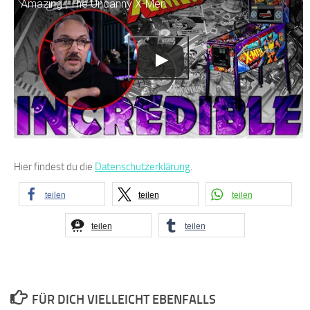
Amazing | The Uncanny X-Men
Hier findest du die
Datenschutzerklärung
.
teilen
teilen
teilen
teilen
teilen
FÜR DICH VIELLEICHT EBENFALLS