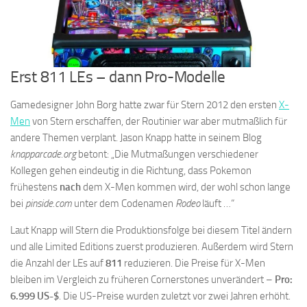
Erst 811 LEs – dann Pro-Modelle
Gamedesigner John Borg hatte zwar für Stern 2012 den ersten
X-
Men
von Stern erschaffen, der Routinier war aber mutmaßlich für
andere Themen verplant. Jason Knapp hatte in seinem Blog
knapparcade.org
betont: „Die Mutmaßungen verschiedener
Kollegen gehen eindeutig in die Richtung, dass Pokemon
frühestens
nach
dem X-Men kommen wird, der wohl schon lange
bei
pinside.com
unter dem Codenamen
Rodeo
läuft …“
Laut Knapp will Stern die Produktionsfolge bei diesem Titel ändern
und alle Limited Editions zuerst produzieren. Außerdem wird Stern
die Anzahl der LEs auf
811
reduzieren. Die Preise für X-Men
bleiben im Vergleich zu früheren Cornerstones unverändert –
Pro:
6.999 US-$
. Die US-Preise wurden zuletzt vor zwei Jahren erhöht.