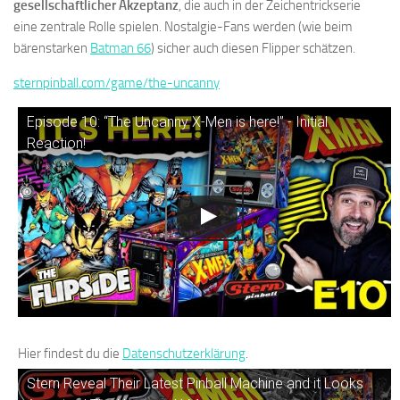
gesellschaftlicher Akzeptanz
, die auch in der Zeichentrickserie
eine zentrale Rolle spielen. Nostalgie-Fans werden (wie beim
bärenstarken
Batman 66
) sicher auch diesen Flipper schätzen.
sternpinball.com/game/the-uncanny
Episode 10: “The Uncanny X-Men is here!” - Initial
Reaction!
Hier findest du die
Datenschutzerklärung
.
Stern Reveal Their Latest Pinball Machine and it Looks