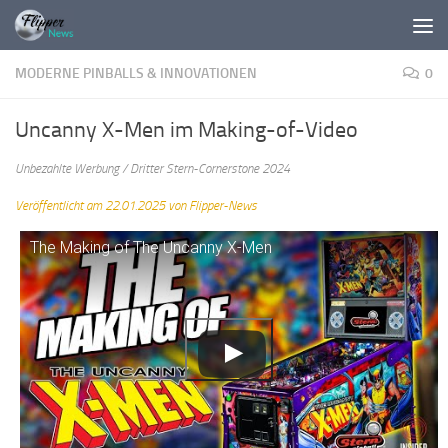
Zum Inhalt springen
MODERNE PINBALLS & INNOVATIONEN
0
Uncanny X-Men im Making-of-Video
Unbezahlte Werbung / Dritter Stern-Cornerstone 2024
Veröffentlicht am 22.01.2025 von Flipper-News
The Making of The Uncanny X-Men