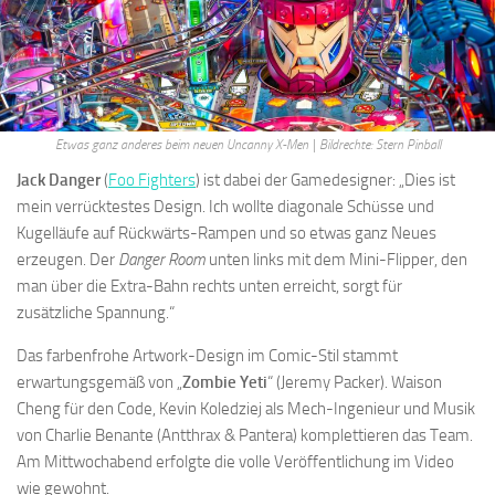
Etwas ganz anderes beim neuen Uncanny X-Men
|
Bildrechte: Stern Pinball
Jack Danger
(
Foo Fighters
) ist dabei der Gamedesigner: „Dies ist
mein verrücktestes Design. Ich wollte diagonale Schüsse und
Kugelläufe auf Rückwärts-Rampen und so etwas ganz Neues
erzeugen. Der
Danger Room
unten links mit dem Mini-Flipper, den
man über die Extra-Bahn rechts unten erreicht, sorgt für
zusätzliche Spannung.“
Das farbenfrohe Artwork-Design im Comic-Stil stammt
erwartungsgemäß von „
Zombie Yeti
“ (Jeremy Packer). Waison
Cheng für den Code, Kevin Koledziej als Mech-Ingenieur und Musik
von Charlie Benante (Antthrax & Pantera) komplettieren das Team.
Am Mittwochabend erfolgte die volle Veröffentlichung im Video
wie gewohnt.