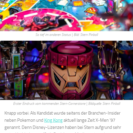
So tief im anderen Status | Bild: Stern Pinball
Erster Eindruck vom kommenden Stern-Cornerstone
|
Bildquelle: Stern Pinball
Knapp vorbei: Als Kandidat wurde seitens der Branchen-Insider
neben Pokemon und
King Kong
aktuell lange Zeit X-Men ’97
genannt. Denn Disney-Lizenzen haben bei Stern aufgrund sehr