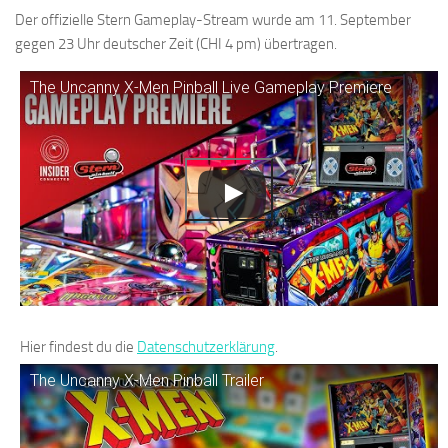
Der offizielle Stern Gameplay-Stream wurde am 11. September
gegen 23 Uhr deutscher Zeit (CHI 4 pm) übertragen.
The Uncanny X-Men Pinball Live Gameplay Premiere
Hier findest du die
Datenschutzerklärung
.
The Uncanny X-Men Pinball Trailer