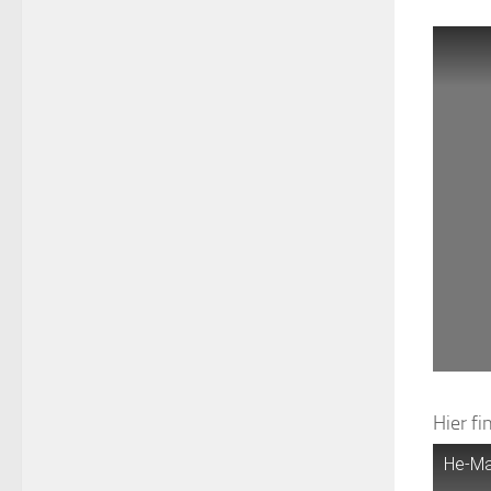
Hier fi
He-Man