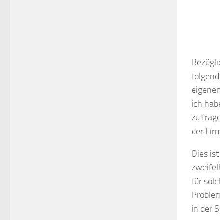
Bezügli
folgen
eigenen
ich hab
zu frag
der Fir
Dies is
zweifel
für sol
Problem
in der