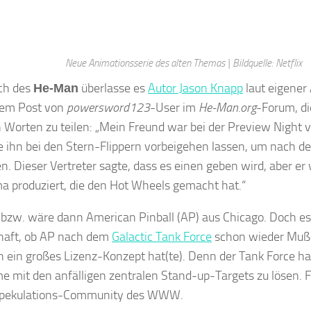
Neue Animationsserie des alten Themas | Bildquelle: Netflix
ch des
überlasse es
Autor Jason Knapp
laut eigener
He-Man
dem Post von
powersword123
-User im
He-Man.org
-Forum, d
 Worten zu teilen: „Mein Freund war bei der Preview Night
e ihn bei den Stern-Flippern vorbeigehen lassen, um nach 
en. Dieser Vertreter sagte, dass es einen geben wird, aber e
ma produziert, die den Hot Wheels gemacht hat.“
t bzw. wäre dann American Pinball (AP) aus Chicago. Doch e
haft, ob AP nach dem
Galactic Tank Force
schon wieder Muße
ch ein großes Lizenz-Konzept hat(te). Denn der Tank Force h
e mit den anfälligen zentralen Stand-up-Targets zu lösen. F
 Spekulations-Community des WWW.