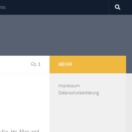
nts
1
MEHR
Impressum
Datenschutzerklärung
nz für „He-Man and