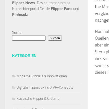
Flipper-News
 | Das deutschsprachige 
the Mas
Nachrichtenportal für alle
 Flipper-Fans 
und 
verglei
Pinheadz
nachgef
Nun hat
Suchen
Quellen
Suchen
aber ein
Stern p
KATEGORIEN
dies vie
sein er
dieses 
Moderne Pinballs & Innovationen
Digitale Flipper, vPins & VR-Konzepte
Klassische Flipper & Oldtimer