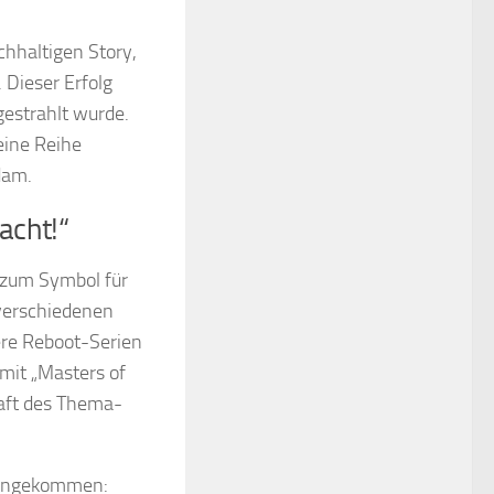
chhaltigen Story,
 Dieser Erfolg
gestrahlt wurde.
eine Reihe
dam.
acht!“
 zum Symbol für
verschiedenen
ere Reboot-Serien
 mit „Masters of
raft des Thema-
t angekommen: