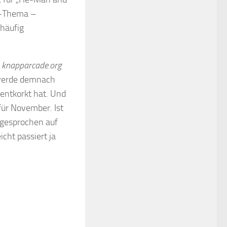
r-Thema –
 häufig
g
knapparcade.org
s werde demnach
entkorkt hat. Und
ür November. Ist
gesprochen auf
eicht passiert ja