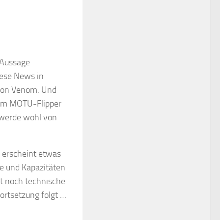
 Aussage
iese News in
 von Venom. Und
dem MOTU-Flipper
r werde wohl von
s erscheint etwas
 und Kapazitäten
at noch technische
ortsetzung folgt …