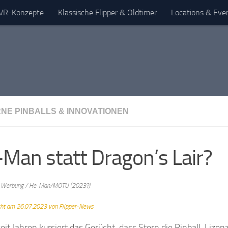
& VR-Konzepte
Klassische Flipper & Oldtimer
Locations & Eve
NE PINBALLS & INNOVATIONEN
Man statt Dragon’s Lair?
e Werbung / He-Man/MOTU (2023?)
icht am 26.07.2023 von Flipper-News
eit Jahren kursiert das Gerücht, dass Stern die Pinball-Lize