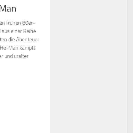
-Man
den frühen 80er-
d aus einer Reihe
lten die Abenteuer
. He-Man kämpft
r und uralter