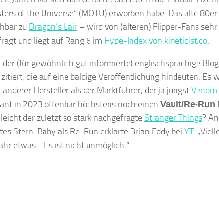
ters of the Universe“ (MOTU) erworben habe. Das alte 80e
chbar zu
Dragon’s Lair
– wird von (älteren) Flipper-Fans sehr
ragt und liegt auf Rang 6 im
Hype-Index von kineticist.co
.
 der (für gewöhnlich gut informierte) englischsprachige Blo
 zitiert, die auf eine baldige Veröffentlichung hindeuten. E
 anderer Hersteller als der Marktführer, der ja jüngst
Venom
lant in 2023 offenbar höchstens noch einen
f
Vault/Re-Run
lleicht der zuletzt so stark nachgefragte
Stranger Things
? An
stes Stern-Baby als Re-Run erklärte Brian Eddy bei
YT
: „Viell
Jahr etwas… Es ist nicht unmöglich.“