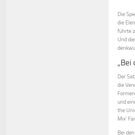
Die Spi
die Ele
führte 
Und die
denkwür
„Bei 
Der Sat
die Ver
Formen 
und ein
the Uni
Mix‘ Fa
Bei den