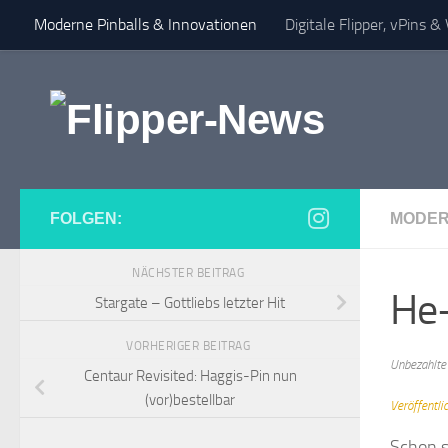
Moderne Pinballs & Innovationen
Digitale Flipper, vPins 
Zum Inhalt springen
FOLGEN:
MODER
NÄCHSTER BEITRAG
He-
Stargate – Gottliebs letzter Hit
VORHERIGER BEITRAG
Unbezahlt
Centaur Revisited: Haggis-Pin nun
(vor)bestellbar
Veröffentl
Schon s