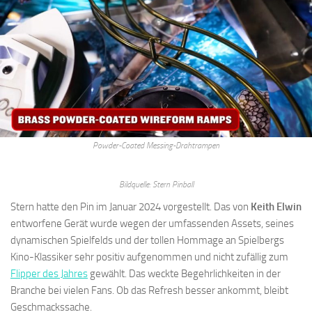
Powder-Coated Messing-Drahtrampen
Bildquelle: Stern Pinball
Stern hatte den Pin im Januar 2024 vorgestellt. Das von
Keith Elwin
entworfene Gerät wurde wegen der umfassenden Assets, seines
dynamischen Spielfelds und der tollen Hommage an Spielbergs
Kino-Klassiker sehr positiv aufgenommen und nicht zufällig zum
Flipper des Jahres
gewählt. Das weckte Begehrlichkeiten in der
Branche bei vielen Fans. Ob das Refresh besser ankommt, bleibt
Geschmackssache.