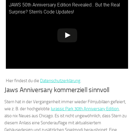
JAWS 50th Anniversary Edition Revealed… But the Real
Surprise? Stern’s Code Updates!
Hier findest du die
Datenschutzerklärung
.
Jaws Anniversary kommerziell sinnvoll
Stern hat in der Vergangenheit immer wieder Filmjubiläen gefeiert,
wie z. B. der hochgelobte
Jurassic Park 30th Anniversary Edition
,
also nix Neues aus Chicago. Es ist nicht ungewöhnlich, dass Stern zu
diesem Anlass eine Sonderauflage mit aktualisiertem
Gehäusedesign und zusätzlichen Spielmodi herausbringt. Eine