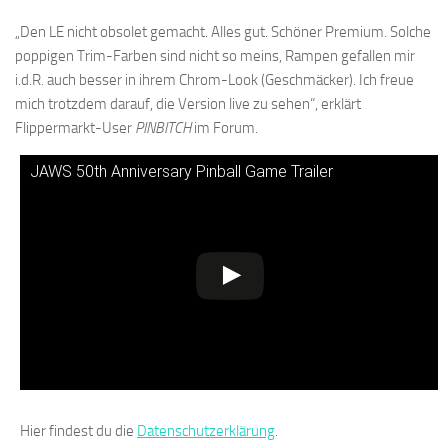
„Den LE nicht obsolet gemacht. Alles gut. Schöner Premium. Solche
poppigen Trim-Farben sind nicht so meins, Rampen gefallen mir
i.d.R. auch besser in ihrem Chrom-Look (Geschmäcker). Ich freue
mich trotzdem darauf, die Version live zu sehen“, erklärt
Flippermarkt-User
PINBITCH
im Forum.
JAWS 50th Anniversary Pinball Game Trailer
Hier findest du die
Datenschutzerklärung
.