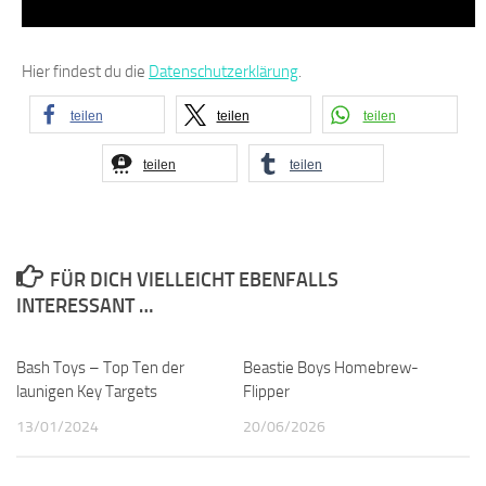
Hier findest du die
Datenschutzerklärung
.
teilen
teilen
teilen
teilen
teilen
FÜR DICH VIELLEICHT EBENFALLS
INTERESSANT …
Bash Toys – Top Ten der
0
Beastie Boys Homebrew-
0
launigen Key Targets
Flipper
13/01/2024
20/06/2026