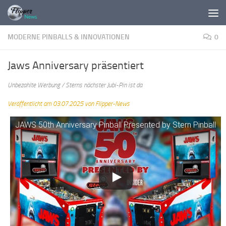
Zum Inhalt springen
MODERNE PINBALLS & INNOVATIONEN
0
Jaws Anniversary präsentiert
Unbezahlte Werbung / Sterns nächster Jubi-Pin ist da
Veröffentlicht am 03.07.2025 von Flipper-News
JAWS 50th Anniversary Pinball Presented by Stern Pinball