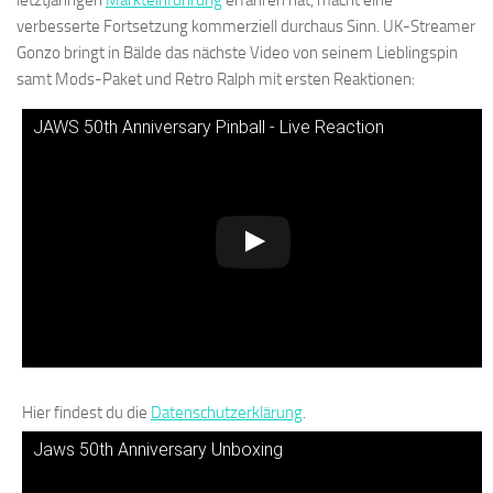
letztjährigen
Markteinführung
erfahren hat, macht eine
verbesserte Fortsetzung kommerziell durchaus Sinn. UK-Streamer
Gonzo bringt in Bälde das nächste Video von seinem Lieblingspin
samt Mods-Paket und Retro Ralph mit ersten Reaktionen:
JAWS 50th Anniversary Pinball - Live Reaction
Hier findest du die
Datenschutzerklärung
.
Jaws 50th Anniversary Unboxing