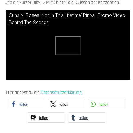
Und ein kurzer Blick (2 Min.) hinter die Kulissen der Konzeption:
Guns N' Roses 'Not In This Lifetime' Pinball Promo Video
Behind The Scenes
Hier findest du die
Datenschutzerklärung
.
teilen
teilen
teilen
teilen
teilen