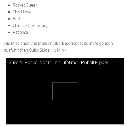
Rocket Queen
This I Love
Better
Chinese Democracy
Patience
Die Missionen und Modi im Überblick findest du im folgenden,
ausführlichen Quick Guide (10 Min.):
Guns N' Roses: Not In This Lifetime I Pinball Flipper