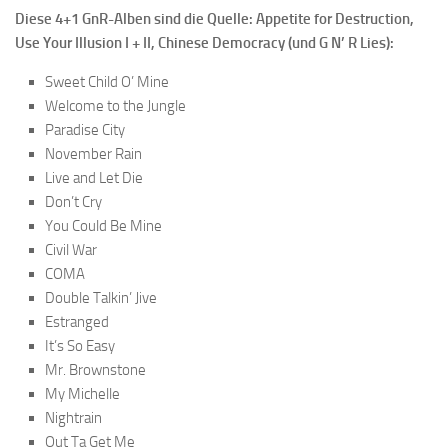
Diese 4+1 GnR-Alben sind die Quelle: Appetite for Destruction,
Use Your Illusion I + II, Chinese Democracy (und G N’ R Lies):
Sweet Child O’ Mine
Welcome to the Jungle
Paradise City
November Rain
Live and Let Die
Don’t Cry
You Could Be Mine
Civil War
COMA
Double Talkin’ Jive
Estranged
It’s So Easy
Mr. Brownstone
My Michelle
Nightrain
Out Ta Get Me