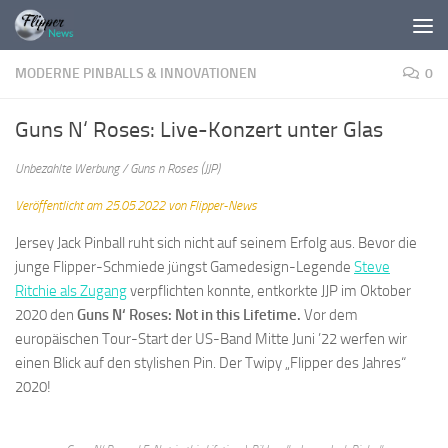
Zum Inhalt springen
MODERNE PINBALLS & INNOVATIONEN
0
Guns N‘ Roses: Live-Konzert unter Glas
Unbezahlte Werbung / Guns n Roses (JJP)
Veröffentlicht am 25.05.2022 von Flipper-News
Jersey Jack Pinball ruht sich nicht auf seinem Erfolg aus. Bevor die
junge Flipper-Schmiede jüngst Gamedesign-Legende
Steve
Ritchie als Zugang
verpflichten konnte, entkorkte JJP im Oktober
2020 den
Guns N‘ Roses: Not in this Lifetime.
Vor dem
europäischen Tour-Start der US-Band Mitte Juni ’22 werfen wir
einen Blick auf den stylishen Pin. Der Twipy „Flipper des Jahres“
2020!