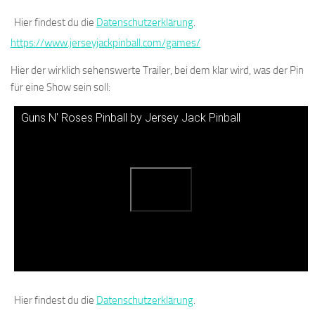
Hier findest du die
Datenschutzerklärung
.
https://www.jerseyjackpinball.com/games/
Hier der wirklich sehenswerte Trailer, bei dem klar wird, was der Pin
für eine Show sein soll:
Guns N' Roses Pinball by Jersey Jack Pinball
Hier findest du die
Datenschutzerklärung
.