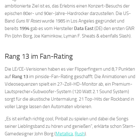
ambitionierte Ziel ist es, das Erlebnis einen Konzert-Besuchs der
epischen 80er- und 90er-Jahre-Hardrocker darzustellen. Die US-
Band
Guns N‘ Roses
wurde 1985 in Los Angeles gegründet und
bereits
1994
gab es vom Hersteller
Data East
(DE) den ersten GNR
Pin (John Borg, Joe Kaminkow, Lyman F. Sheats & ebenfalls Slash).
Rang 13 im Fan-Rating
Die LE/CE-Verisionen haben es vier Flipperfingern und 8,7 Punkten
auf
Rang 13
im pinside-Fan-Rating geschafft. Die Animationen und
Videosequenzen spielt ein 27-Zoll-HD-Monitor ab, ein Premium-
Lautsprecher+Subwoofer-System (120 Watt 2.1 Sound System)
sorgt für die akustische Untermalung. 21 Top-Hits der Rockband in
voller Länge lassen den Automaten vibrieren.
„Es ist einfach richtig cool, Pinball zu spielen und dabei die Songs
seiner Lieblingsband zu hören und genießen“, erklärte schon Stern-
Gamedesigner John Borg (
Metallica
,
Rush
).