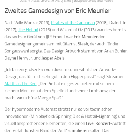
Guns N‘ Roses LE: Not in this Lifetime | Bildquelle: Jersey Jack Pinball
Zweites Gamedesign von Eric Meunier
Nach Willy Wonka (2019),
Pirates of the Caribbean
(2018), Dialed-In
(2017),
The Hobbit
(2016) und Wizard of Oz (2013) war dies bereits
das sechste Gerät von JJP! Erneut war
Eric Meunier
der
Gamedesigner gemeinsam mit Gitarrist
Slash
, der auch für die
Songauswahl sorgte. Das Design Artwork stammt von Arian Buhler,
Dayne Henry Jr. und Jesper Abels.
„Ich bin ein großer Fan von diesem comic-ähnlichen Artwork-
Design, das für mich sehr gut in den Flipper passt“, sagt Streamer
Matthias Theißen
. „Der Pin hat einiges zu bieten mit seinem
kleinem Monitor auf dem Spielfeld und seiner Lichtshow, der
macht wirklich ’ne Menge Spaß.“
Der hypermoderne Automat strotzt nur so vor technischen
Innovationen (Miniplayfield/Spinning Disc & Hotrail-Lightning) und
visuell ansprechenden Elementen, die einen
Live-Konzert
-Auftritt
der „gefährlichsten Band der Welt“
simulieren
sollen. Das