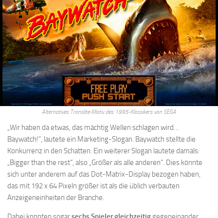
Alternatives Translite-Motiv des 1995-Klassikers von SEGA
„Wir haben da etwas, das mächtig Wellen schlagen wird…
Baywatch!“, lautete ein Marketing-Slogan. Baywatch stellte die
Konkurrenz in den Schatten. Ein weiterer Slogan lautete damals:
„Bigger than the rest“, also „Größer als alle anderen“. Dies könnte
sich unter anderem auf das Dot-Matrix-Display bezogen haben,
das mit 192 x 64 Pixeln größer ist als die üblich verbauten
Anzeigeneinheiten der Branche.
Dabei konnten sogar
sechs Spieler gleichzeitig
gegeneinander