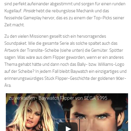
sind perfekt aufeinander abgestimmt und sorgen für einen runden
Kugellauf.
Pinside
hebt die reibungslose Mechanik und das
fesselnde Gameplay hervor, das es zu einem der Top-Picks seiner
Zeit macht.
Zu den vielen Missionen gesellt sich ein hervorragendes
Soundpaket. Wie die gesamte Serie als solche spaltet auch das
Artwork der Translite-Scheibe (siehe unten) die Gemüter. Spötter
sagen: Was wäre aus dem Flipper geworden, wenn er ein anderes
Thema gehabt hätte und dann noch das Bally- bzw. Williams-Logo
auf der Scheibe? In jedem Fall bleibt Baywatch ein einzigartiges und
erinnerungswürdiges Stück Flipper-Geschichte der goldenen 90er-
Ära.
zu verkaufen - Baywatch Flipper von SEGA 1995