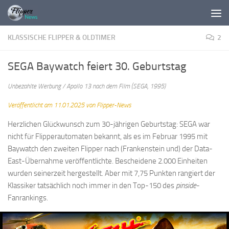
Zum Inhalt springen
KLASSISCHE FLIPPER & OLDTIMER
2
SEGA Baywatch feiert 30. Geburtstag
Unbezahlte Werbung / Apollo 13 nach dem Film (SEGA, 1995)
Veröffentlicht am 11.01.2025 von Flipper-News
Herzlichen Glückwunsch zum 30-jährigen Geburtstag: SEGA war
nicht für Flipperautomaten bekannt, als es im Februar 1995 mit
Baywatch den zweiten Flipper nach (Frankenstein und) der Data-
East-Übernahme veröffentlichte. Bescheidene 2.000 Einheiten
wurden seinerzeit hergestellt. Aber mit 7,75 Punkten rangiert der
Klassiker tatsächlich noch immer in den Top-150 des
pinside
-
Fanrankings.