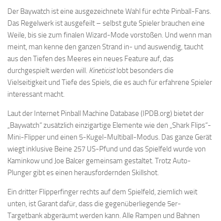
Der Baywatch ist eine ausgezeichnete Wahl für echte Pinball-Fans.
Das Regelwerk ist ausgefeilt – selbst gute Spieler brauchen eine
Weile, bis sie zum finalen Wizard-Mode vorstoßen. Und wenn man
meint, man kenne den ganzen Strand in- und auswendig, taucht
aus den Tiefen des Meeres ein neues Feature auf, das
durchgespielt werden will.
Kineticist
lobt besonders die
Vielseitigkeit und Tiefe des Spiels, die es auch für erfahrene Spieler
interessant macht.
Laut der Internet Pinball Machine Database (IPDB.org) bietet der
„Baywatch“ zusätzlich einzigartige Elemente wie den „Shark Flips“-
Mini-Flipper und einen 5-Kugel-Multiball-Modus. Das ganze Gerät
wiegt inklusive Beine 257 US-Pfund und das Spielfeld wurde von
Kaminkow und Joe Balcer gemeinsam gestaltet. Trotz Auto-
Plunger gibt es einen herausfordernden Skillshot.
Ein dritter Flipperfinger rechts auf dem Spielfeld, ziemlich weit
unten, ist Garant dafür, dass die gegenüberliegende 5er-
Targetbank abgeräumt werden kann. Alle Rampen und Bahnen