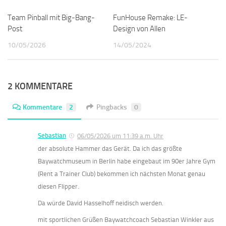
Team Pinball mit Big-Bang-
0
FunHouse Remake: LE-
0
Post
Design von Allen
10/05/2026
14/05/2024
2 KOMMENTARE
Kommentare
2
Pingbacks
0
Sebastian
06/05/2026 um 11:39 a.m. Uhr
der absolute Hammer das Gerät. Da ich das größte
Baywatchmuseum in Berlin habe eingebaut im 90er Jahre Gym
(Rent a Trainer Club) bekommen ich nächsten Monat genau
diesen Flipper.
Da würde David Hasselhoff neidisch werden.
mit sportlichen Grüßen Baywatchcoach Sebastian Winkler aus