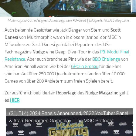
Multimorphic-Gamedesigner Danesi zeigt sein P3-Gerät | Bildquelle: NUDGE Magazine
Auch bekannte Gesichter wie Jack Danger von Stern und
Scott
Danesi
von Multimorphic waren in diesem Jahr bei der MGC in
Milwaukee zu Gast. Danesi gab dabei Reportern des US-
Fachmagazins
Nudge
eine Deep-Dive-Tour in das
P3-Modul Final
Resistance
. Aber auch brandneue Pins wie der
BBQ Challenge
von
American Pinball waren wie bei der
GPO in Gronau
für die Fans
spielbar. Auf über 250.000 Quadratmetern standen über 10.000
Games von über 200 Anbietern zum freien Spielen bereit.
Zur ausführlich bebilderten
Reportage
des
Nudge Magazine
geht
es
HIER
.
(S1, E14) 2024 Panels Announced, 2022 YouTuber Panel
& Atari: Recharged Gameplay | The MGC Podcast