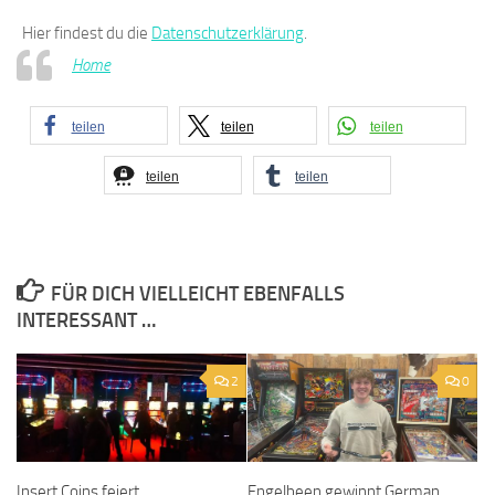
Hier findest du die
Datenschutzerklärung
.
Home
teilen
teilen
teilen
teilen
teilen
FÜR DICH VIELLEICHT EBENFALLS
INTERESSANT …
2
0
Insert Coins feiert
Engelbeen gewinnt German