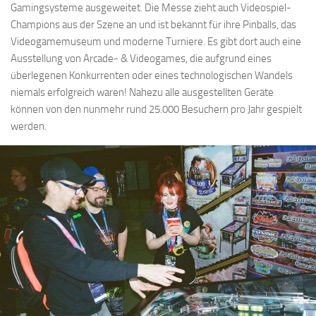
Gamingsysteme ausgeweitet. Die Messe zieht auch Videospiel-
Champions aus der Szene an und ist bekannt für ihre Pinballs, das
Videogamemuseum und moderne Turniere. Es gibt dort auch eine
Ausstellung von Arcade- & Videogames, die aufgrund eines
überlegenen Konkurrenten oder eines technologischen Wandels
niemals erfolgreich waren! Nahezu alle ausgestellten Geräte
können von den nunmehr rund 25.000 Besuchern pro Jahr gespielt
werden.