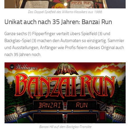
Das Doppel-Spielfeld des Williams-Klassikers aus 1988.
Unikat auch nach 35 Jahren: Banzai Run
Ganze sechs (!) Flipperfinger verteilt übers Spielfeld (3) und
Backglas-Spiel (3) machen den Automaten so einzigartig. Sammler
und Ausstellungen, Anfänger wie Profis feiern dieses Original auch
nach 35 Jahren noch.
Banzai Hill auf dem Backglas-Translite