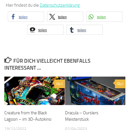
Hier findest du die
Datenschutzerklärung
.
teilen
teilen
teilen
teilen
teilen
FÜR DICH VIELLEICHT EBENFALLS
INTERESSANT …
0
0
Creature from the Black
Dracula – Ourslers
Lagoon – im 3D-Autokino
Meisterstück
19/12/2022
01/04/2023