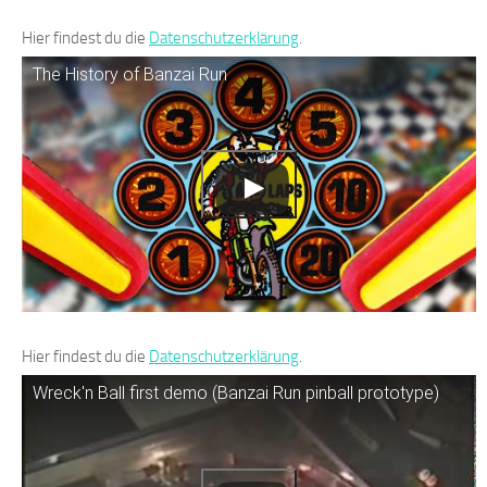
Hier findest du die
Datenschutzerklärung
.
The History of Banzai Run
Hier findest du die
Datenschutzerklärung
.
Wreck'n Ball first demo (Banzai Run pinball prototype)