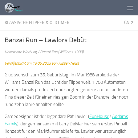
Zum Inhalt springen
KLASSISCHE FLIPPER & OLDTIMER
2
Banzai Run – Lawlors Debüt
Unbezahlte Werbung / Banzai Run (Williams 1988)
Veröffentlicht am 13.05.2023 von Flipper-News
Glückwunsch zum 35. Geburtstag! Im Mai 1988 erblickte der
Williams Banzai Run das Licht der Flipperwelt. 1.750 Automaten
wurden damals produziert und sorgten gemeinsam mit anderen
Pins dieser Zeit für einen riesigen Boom in der Branche, der noch
rund zehn Jahre anhalten sollte.
Gamedesigner ist der legendäre Pat Lawlor (
FunHouse
/
Addams
Family
), der gemeinsam mit Larry DeMar hier sein erstes Pinball-
Konzept für den Marktführer ablieferte. Lawlor war ursprünglich