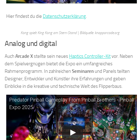
Hier findest du die
Datenschutzerklärung
.
Kong spielt King Kong am Stern-Stand | Bildquelle: knapparcade.org
Analog und digital
Auch
Arcade X
stellte sein neues
Haptics Controller-Kit
vor. Neben
dem Spielvergnügen bietet die Expo ein umfangreiches
Rahmenprogramm. In zahlreichen
Seminaren
und Panels teilten
Designer, Entwickler und Künstler ihre Erfahrungen und geben
Einblicke in die kreative und technische Welt des Flipperbaus.
Predator Pinball Gameplay From Pinball Brothers - Pinball
Expo 2025