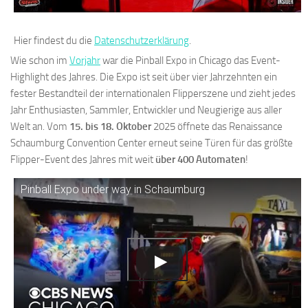
Hier findest du die
Datenschutzerklärung
.
Wie schon im
Vorjahr
war die Pinball Expo in Chicago das Event-
Highlight des Jahres. Die Expo ist seit über vier Jahrzehnten ein
fester Bestandteil der internationalen Flipperszene und zieht jedes
Jahr Enthusiasten, Sammler, Entwickler und Neugierige aus aller
Welt an. Vom
15. bis 18. Oktober
2025 öffnete das Renaissance
Schaumburg Convention Center erneut seine Türen für das größte
Flipper-Event des Jahres mit weit
über 400 Automaten
!
Pinball Expo under way in Schaumburg