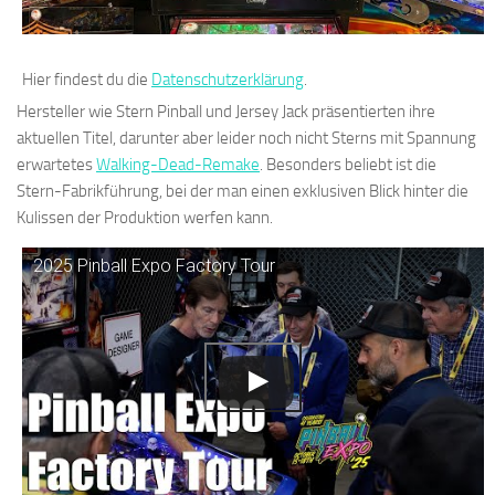
Hier findest du die
Datenschutzerklärung
.
Hersteller wie Stern Pinball und Jersey Jack präsentierten ihre
aktuellen Titel, darunter aber leider noch nicht Sterns mit Spannung
erwartetes
Walking-Dead-Remake
. Besonders beliebt ist die
Stern-Fabrikführung, bei der man einen exklusiven Blick hinter die
Kulissen der Produktion werfen kann.
2025 Pinball Expo Factory Tour