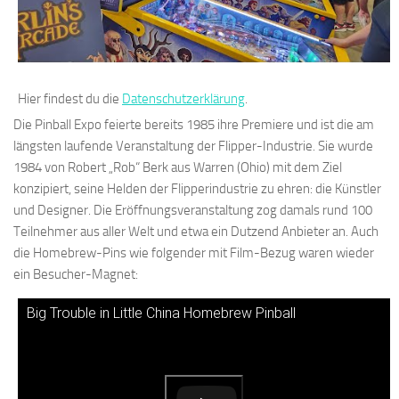
Hier findest du die
Datenschutzerklärung
.
Die Pinball Expo feierte bereits 1985 ihre Premiere und ist die am
längsten laufende Veranstaltung der Flipper-Industrie. Sie wurde
1984 von Robert „Rob“ Berk aus Warren (Ohio) mit dem Ziel
konzipiert, seine Helden der Flipperindustrie zu ehren: die Künstler
und Designer. Die Eröffnungsveranstaltung zog damals rund 100
Teilnehmer aus aller Welt und etwa ein Dutzend Anbieter an. Auch
die Homebrew-Pins wie folgender mit Film-Bezug waren wieder
ein Besucher-Magnet:
Big Trouble in Little China Homebrew Pinball