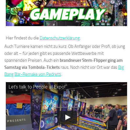
Hier findest du die
Datenschutzerklärung
.
Auch Turniere kamen nicht zu kurz: Ob Anfänger oder Profi, ob jung
oder alt – für jeden gibt es passende Wettbewerbe mit
spannenden Preisen. Auch ein
brandneuer Stern-Flipper ging am
Samstag via Tombola-Tickets
raus. Noch nicht vor Ort war das
Big
Bang Bar-Remake von Pedretti
.
Let's talk to People at Expo!