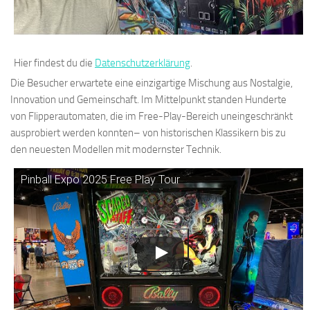
Hier findest du die
Datenschutzerklärung
.
Die Besucher erwartete eine einzigartige Mischung aus Nostalgie,
Innovation und Gemeinschaft. Im Mittelpunkt standen Hunderte
von Flipperautomaten, die im Free-Play-Bereich uneingeschränkt
ausprobiert werden konnten– von historischen Klassikern bis zu
den neuesten Modellen mit modernster Technik.
Pinball Expo 2025 Free Play Tour