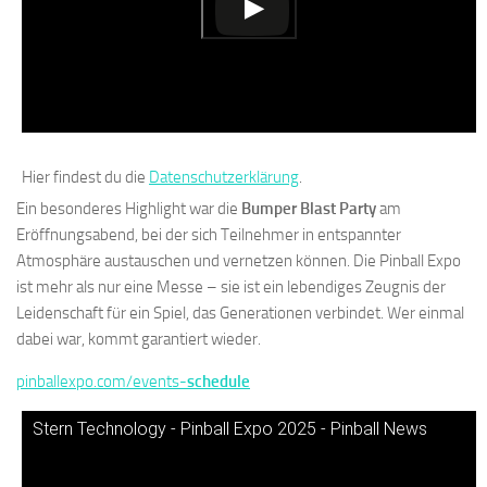
Hier findest du die
Datenschutzerklärung
.
Ein besonderes Highlight war die
Bumper Blast Party
am
Eröffnungsabend, bei der sich Teilnehmer in entspannter
Atmosphäre austauschen und vernetzen können. Die Pinball Expo
ist mehr als nur eine Messe – sie ist ein lebendiges Zeugnis der
Leidenschaft für ein Spiel, das Generationen verbindet. Wer einmal
dabei war, kommt garantiert wieder.
pinballexpo.com/events-
schedule
Stern Technology - Pinball Expo 2025 - Pinball News