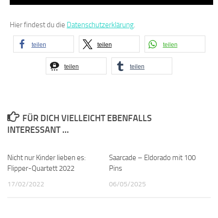
Hier findest du die
Datenschutzerklärung
.
teilen
teilen
teilen
teilen
teilen
FÜR DICH VIELLEICHT EBENFALLS
INTERESSANT …
Nicht nur Kinder lieben es:
1
Saarcade – Eldorado mit 100
0
Flipper-Quartett 2022
Pins
17/02/2022
06/05/2025