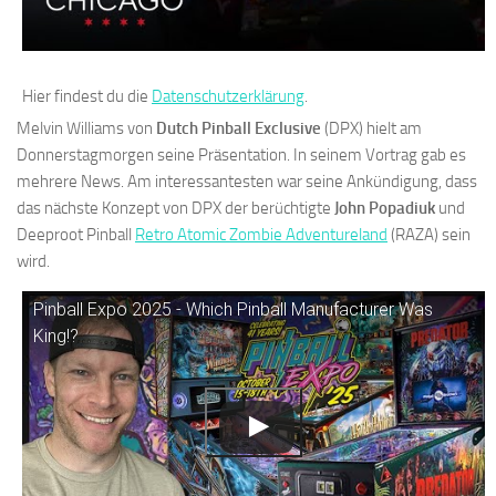
Hier findest du die
Datenschutzerklärung
.
Melvin Williams von
Dutch Pinball Exclusive
(DPX) hielt am
Donnerstagmorgen seine Präsentation. In seinem Vortrag gab es
mehrere News. Am interessantesten war seine Ankündigung, dass
das nächste Konzept von DPX der berüchtigte
John Popadiuk
und
Deeproot Pinball
Retro Atomic Zombie Adventureland
(RAZA) sein
wird.
Pinball Expo 2025 - Which Pinball Manufacturer Was
King!?