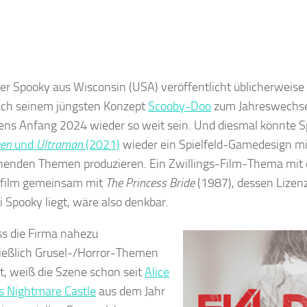
ler Spooky aus Wisconsin (USA) veröffentlicht üblicherweise 
ach seinem jüngsten Konzept
Scooby-Doo
zum Jahreswechsel 
ens Anfang 2024 wieder so weit sein. Und diesmal könnte 
een
und
Ultraman
(2021)
wieder ein Spielfeld-Gamedesign mi
henden Themen produzieren. Ein Zwillings-Film-Thema mi
lfilm gemeinsam mit
The Princess Bride
(1987), dessen Lizenz
i Spooky liegt, wäre also denkbar.
s die Firma nahezu
ießlich Grusel-/Horror-Themen
ft, weiß die Szene schon seit
Alice
s Nightmare Castle
aus dem Jahr