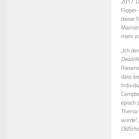
2017. D
Flipper
dieser 
Mainstr
mehr zu
„Ich de
Dead/Ar
Riesene
dass si
Individ
Campbel
episch 
Thema v
würde“,
OldScho