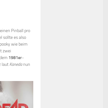
einen Pinball pro
sollte es also
Spooky wie beim
t zwei
t dem
1981er
-
 laut
Kaneda
nun