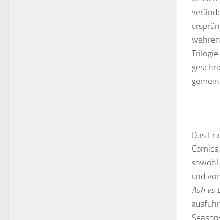
veränder
ursprün
während
Trilogie
geschri
gemein
Das Fra
Comics,
sowohl 
und von
Ash vs 
ausführ
Seasons