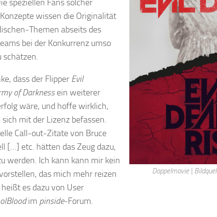
ie speziellen Fans solcher
-Konzepte wissen die Originalität
Nischen-Themen abseits des
eams bei der Konkurrenz umso
 schätzen.
nke, dass der Flipper
Evil
my of Darkness
ein weiterer
rfolg wäre, und hoffe wirklich,
e sich mit der Lizenz befassen.
uelle Call-out-Zitate von Bruce
l […] etc. hätten das Zeug dazu,
zu werden. Ich kann kann mir kein
Doppelmovie | Bildquel
orstellen, das mich mehr reizen
 heißt es dazu von User
olBlood
im
pinside
-Forum.