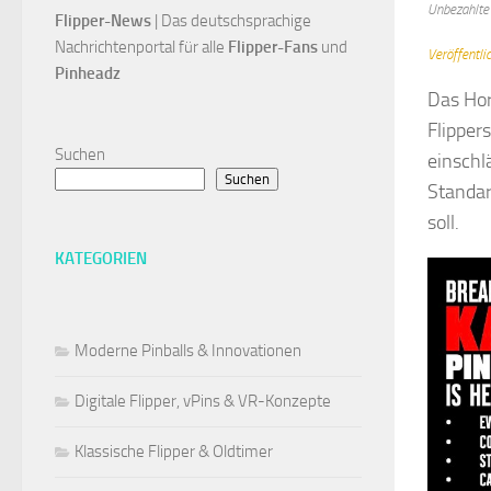
Unbezahlte
Flipper-News
 | Das deutschsprachige 
Nachrichtenportal für alle
 Flipper-Fans 
und 
Veröffentl
Pinheadz
Das Ho
Flipper
Suchen
einsch
Suchen
Standar
soll.
KATEGORIEN
Moderne Pinballs & Innovationen
Digitale Flipper, vPins & VR-Konzepte
Klassische Flipper & Oldtimer