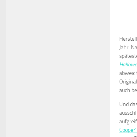
Herstel
Jahr. N
spätest
Hallow
abweic
Origina
auch be
Und das
ausschl
aufgrei
Cooper’