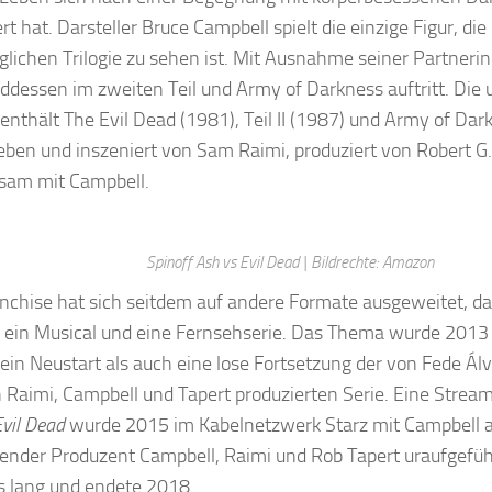
t hat. Darsteller Bruce Campbell spielt die einzige Figur, die 
glichen Trilogie zu sehen ist. Mit Ausnahme seiner Partnerin 
dessen im zweiten Teil und Army of Darkness auftritt. Die 
 enthält The Evil Dead (1981), Teil II (1987) und Army of Dar
eben und inszeniert von Sam Raimi, produziert von Robert G.
sam mit Campbell.
Spinoff Ash vs Evil Dead | Bildrechte: Amazon
nchise hat sich seitdem auf andere Formate ausgeweitet, dar
 ein Musical und eine Fernsehserie. Das Thema wurde 2013 
ein Neustart als auch eine lose Fortsetzung der von Fede Álv
 Raimi, Campbell und Tapert produzierten Serie. Eine Stre
Evil Dead
wurde 2015 im Kabelnetzwerk Starz mit Campbell a
ender Produzent Campbell, Raimi und Rob Tapert uraufgeführ
 lang und endete 2018.