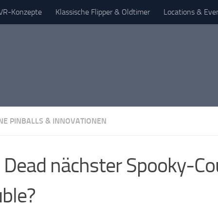
& VR-Konzepte
Klassische Flipper & Oldtimer
Locations & Eve
E PINBALLS & INNOVATIONEN
l Dead nächster Spooky-Co
ble?