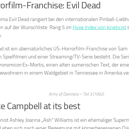
orfilm-Franchise: Evil Dead
ma Evil Dead rangiert bei den internationalen Pinball-Liebh
en auf der Wunschliste: Rang 5 im
Hype Index von kineticist
s
.
ad ist ein übernatürliches US-Horrorfilm-Franchise von Sam 
n Spielfilmen und einer Streaming/TV-Serie besteht. Die Ser
ronomicon
Ex-Mortis, einen alten sumerischen Text, der ein
ewohnern in einem Waldgebiet in Tennessee in Amerika ver
Army of Darkness – Teil 3 (1992)
e Campbell at its best
nist Ashley Joanna „Ash“ Williams ist ein ehemaliger Superm
Leben sich nach einer Begegnung mit körperbesessenen D