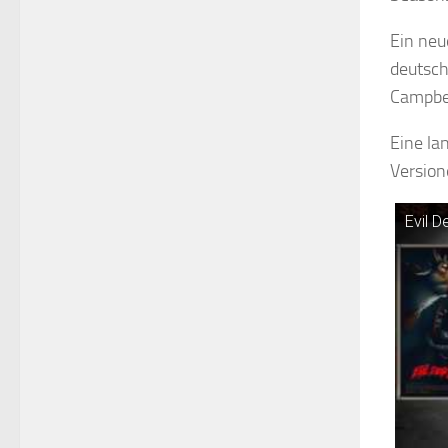
Ein neu
deutsch
Campbel
Eine la
Version
Evil D