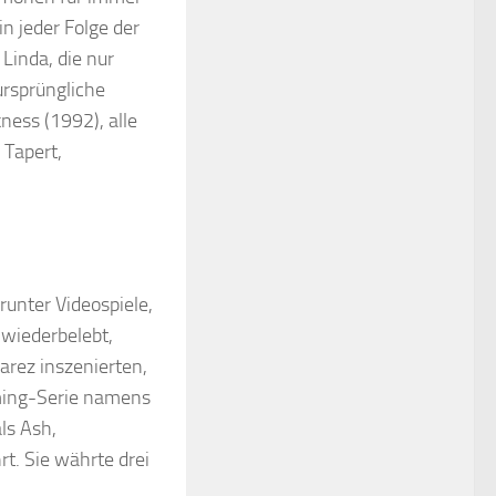
in jeder Folge der
Linda, die nur
ursprüngliche
kness (1992), alle
 Tapert,
unter Videospiele,
wiederbelebt,
arez inszenierten,
aming-Serie namens
ls Ash,
t. Sie währte drei