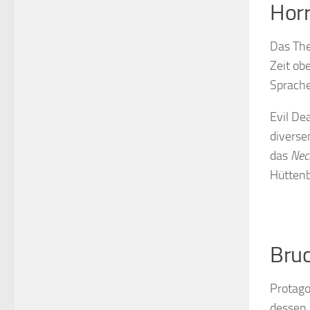
Horr
Das The
Zeit ob
Sprache
Evil De
diverse
das
Nec
Hüttenb
Bruc
Protago
dessen 