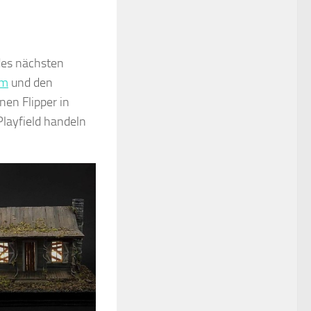
des nächsten
um
und den
nen Flipper in
layfield handeln