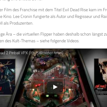
er Film des Franchise mit dem Titel Evil Dead Rise kam im F
e Kino. Lee Cronin fungierte als Autor und Regisseur und Rai
l als Produzenten.
nge Ära – die virtuellen Flipper haben deshalb schon längst z
en des Kult-Themas – siehe folgende Videos:
ead 2 Pinball VPX (It's Halloween time!)