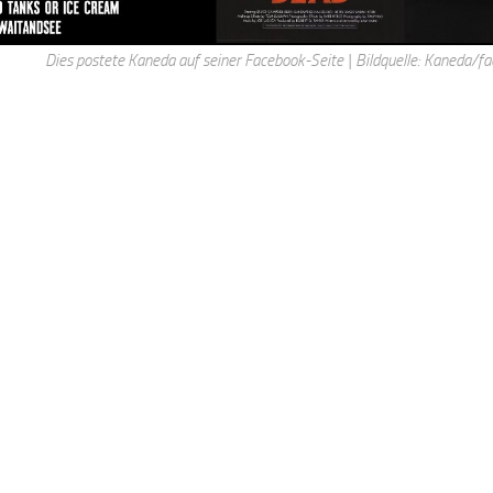
Dies postete Kaneda auf seiner Facebook-Seite
|
Bildquelle: Kaneda/f