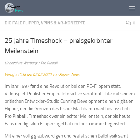
Zum Inhalt springen
DIGITALE FLIPPER, VPINS & VR-KONZEPTE
0
25 Jahre Timeshock – preisgekrönter
Meilenstein
Unbezahlte Werbung / Pro Pinball
Veröffentlicht am 02.02.2022 von Flipper-News
Im Jahr 1997 fand eine Revolution bei den PC-Flippern statt.
Videospiel-Publisher Empire Interactive veröffentlichte mit seinem
britischen Entwickler-Studio Cunning Development einen digitalen
Flipper, der die Grenzen des bisher Machbaren weit hinausschob.
Pro Pinball: Timeshock
war ein echter Meilenstein, der bis heute
Fans der digitalen Flipperkugel hat und noch immer begeistert.
Mit einer völlig glaubwürdigen und realistischen Ballphysik samt