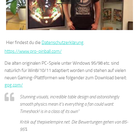
Hier findest du die
Datenschutzerklärung
.
https://www.pro-pinball.com/
Die alten originalen PC-Spiele unter Windows 95/98 etc. sind
natürlich für Win8/10/11 adaptiert worden und stehen auf vielen
neuen Gaming-Plattformen wie folgender zum Download bereit:
gog.com/
Stunning visuals, incredible table design and astonishingly
smooth physics mean it’s everything a fan could want.
Timeshock! is
in a class of its own“
Kritik auf
thepixelempire.net
. Die Bewertungen gehen von 85-
95%