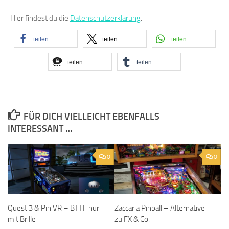
Hier findest du die
Datenschutzerklärung
.
teilen
teilen
teilen
teilen
teilen
FÜR DICH VIELLEICHT EBENFALLS
INTERESSANT …
0
0
Quest 3 & Pin VR – BTTF nur
Zaccaria Pinball – Alternative
mit Brille
zu FX & Co.