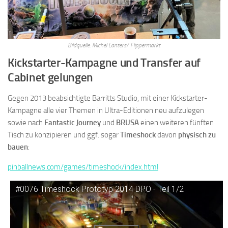
Bildquelle: Michel Lanters
/
Flippermarkt
Kickstarter-Kampagne und Transfer auf
Cabinet gelungen
Gegen 2013 beabsichtigte Barritts Studio, mit einer Kickstarter-
Kampagne alle vier Themen in Ultra-Editionen neu aufzulegen
sowie nach
Fantastic Journey
und
BRUSA
einen weiteren fünften
Tisch zu konzipieren und ggf. sogar
Timeshock
davon
physisch zu
bauen
:
pinballnews.com/games/timeshock/index.html
#0076 Timeshock Prototyp 2014 DPO - Teil 1/2