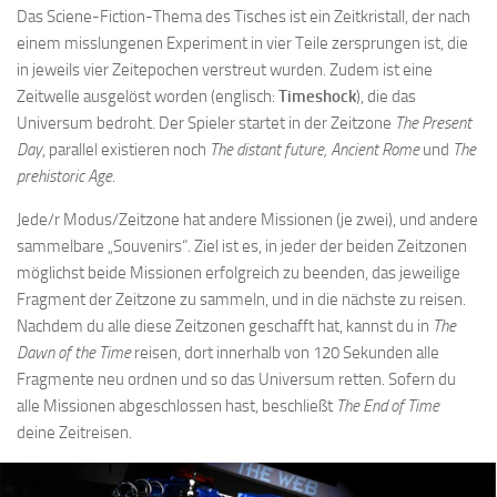
Das Sciene-Fiction-Thema des Tisches ist ein Zeitkristall, der nach
einem misslungenen Experiment in vier Teile zersprungen ist, die
in jeweils vier Zeitepochen verstreut wurden. Zudem ist eine
Zeitwelle ausgelöst worden (englisch:
Timeshock
), die das
Universum bedroht. Der Spieler startet in der Zeitzone
The Present
Day
, parallel existieren noch
The distant future, Ancient Rome
und
The
prehistoric Age
.
Jede/r Modus/Zeitzone hat andere Missionen (je zwei), und andere
sammelbare „Souvenirs“. Ziel ist es, in jeder der beiden Zeitzonen
möglichst beide Missionen erfolgreich zu beenden, das jeweilige
Fragment der Zeitzone zu sammeln, und in die nächste zu reisen.
Nachdem du alle diese Zeitzonen geschafft hat, kannst du in
The
Dawn of the Time
reisen, dort innerhalb von 120 Sekunden alle
Fragmente neu ordnen und so das Universum retten. Sofern du
alle Missionen abgeschlossen hast, beschließt
The End of Time
deine Zeitreisen.