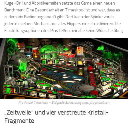
Kugel-Drill und Abprallverhalten setzte das Game einen neuen
Benchmark. Eine Besonderheit an Timeshock ist und war, dass es
zudem ein Bedienungsmenü gibt. Dort kann der Spieler vorab
jeden einzelnen Mechanismus des Flippers einzeln aktivieren. Die
Einstellungsoptionen des Pins ließen beinahe keine Wünsche übrig.
Pro Pinball Timeshock – Bildquelle: Barnstormgames pro-pinball.com
„Zeitwelle“ und vier verstreute Kristall-
Fragmente