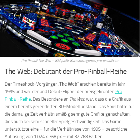
Pro Pinball The Web – Bildquelle: Barnstormgames pro-pinball.com
The Web: Debütant der Pro-Pinball-Reihe
Der Timeshock-Vorgänger „
The Web
“ erschien bereits im Jahr
1995 und war der und Debüt-Flipper der preisgekrönten
Pro
Pinball-Reihe
. Das Besondere an
The Web
war, dass die Grafik aus
einem bereits gerenderten 3D-Modell bestand. Das Spiel hatte für
die damalige Zeit verhältnismäßig sehr gute Grafikeigenschaften,
dies auch bei sehr schneller Spielgeschwindigkeit. Das Game
unterstützte eine – für die Verhältnisse von 1995 – beachtliche
Auflösung von 1.024 x 768 px – mit 32.768 Farben.