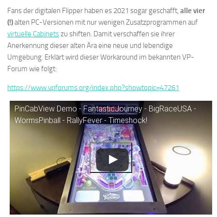
Fans der digitalen Flipper haben es 2021 sogar geschafft,
alle vier
(!)
alten PC-Versionen mit nur wenigen Zusatzprogrammen auf
virtuelle Cabinets
zu shiften. Damit verschaffen sie ihrer
Anerkennung dieser alten Ära eine neue und lebendige
Umgebung. Erklärt wird dieser Workaround im bekannten VP-
Forum wie folgt:
https://www.vpforums.org/index.php?showtopic=47261
PinCabView Demo - FantasticJourney - BigRaceUSA -
WormsPinball - RallyFever - Timeshock!