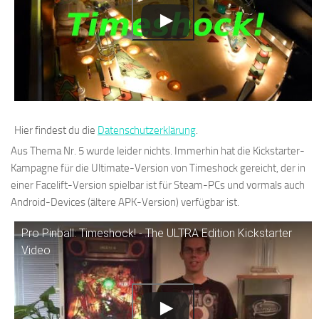
Hier findest du die
Datenschutzerklärung
.
Aus Thema Nr. 5 wurde leider nichts. Immerhin hat die Kickstarter-
Kampagne für die Ultimate-Version von Timeshock gereicht, der in
einer Facelift-Version spielbar ist für Steam-PCs und vormals auch
Android-Devices (ältere APK-Version) verfügbar ist.
Pro Pinball: Timeshock! - The ULTRA Edition Kickstarter
Video