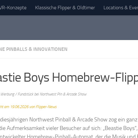
& VR-Konzepte
Klassische Flipper & Oldtimer
Locations & Eve
E PINBALLS & INNOVATIONEN
stie Boys Homebrew-Flip
 Werbung / Fundstück bei
Northwest Pin & Arcade Show
icht am 19.06.2026 von Flipper-News
 diesjährigen Northwest Pinball & Arcade Show zog ein gan
 die Aufmerksamkeit vieler Besucher auf sich: „Beastie Boys“,
entwickelter Homebrew-Pinball-Automat, der die Musik und 