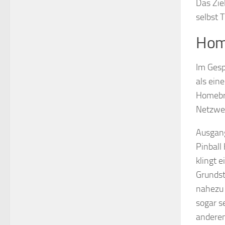
Das Zie
selbst 
Hom
Im Gesp
als ein
Homebre
Netzwer
Ausgang
Pinball
klingt e
Grundst
nahezu 
sogar s
andere