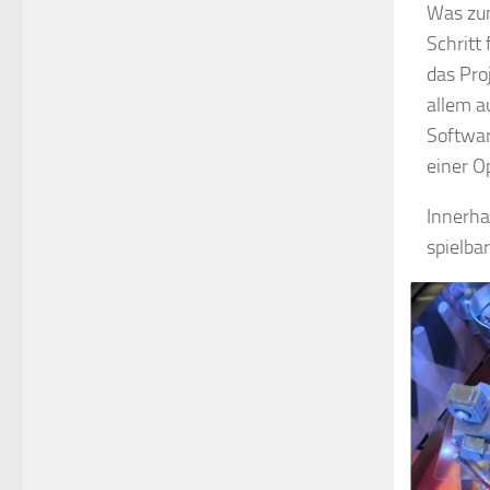
Was zun
Schritt
das Pro
allem a
Softwar
einer O
Innerha
spielba