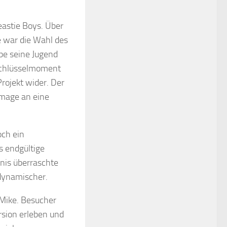
astie Boys. Über
e war die Wahl des
be seine Jugend
 Schlüsselmoment
rojekt wider. Der
mmage an eine
och ein
s endgültige
nis überraschte
 dynamischer.
 Mike. Besucher
rsion erleben und