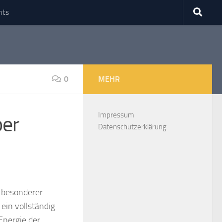
nts
0
MEHR
Impressum
per
Datenschutzerklärung
z besonderer
 ein vollständig
Energie der