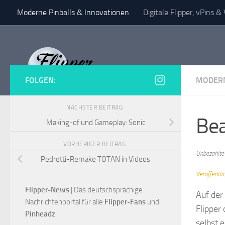
Moderne Pinballs & Innovationen
Digitale Flipper, vPins 
Zum Inhalt springen
FOLGEN:
MODERN
NÄCHSTER BEITRAG
Bea
Making-of und Gameplay: Sonic
VORHERIGER BEITRAG
Unbezahlte
Pedretti-Remake TOTAN in Videos
Veröffentl
Flipper-News
 | Das deutschsprachige 
Auf der
Nachrichtenportal für alle
 Flipper-Fans 
und 
Flipper
Pinheadz
selbst 