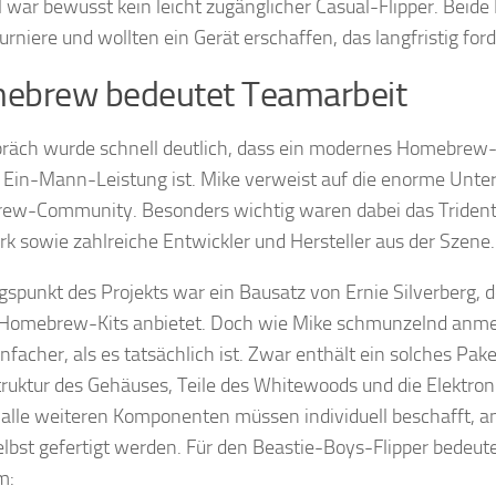
l war bewusst kein leicht zugänglicher Casual-Flipper. Beide
Turniere und wollten ein Gerät erschaffen, das langfristig for
ebrew bedeutet Teamarbeit
räch wurde schnell deutlich, dass ein modernes Homebrew-
e Ein-Mann-Leistung ist. Mike verweist auf die enorme Unte
w-Community. Besonders wichtig waren dabei das Trident 
k sowie zahlreiche Entwickler und Hersteller aus der Szene.
spunkt des Projekts war ein Bausatz von Ernie Silverberg, d
 Homebrew-Kits anbietet. Doch wie Mike schmunzelnd anmer
infacher, als es tatsächlich ist. Zwar enthält ein solches Pake
ruktur des Gehäuses, Teile des Whitewoods und die Elektron
alle weiteren Komponenten müssen individuell beschafft, a
elbst gefertigt werden. Für den Beastie-Boys-Flipper bedeut
m: