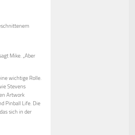
geschnittenem
sagt Mike. „Aber
ne wichtige Rolle.
 wie Stevens
len Artwork
d Pinball Life. Die
as sich in der