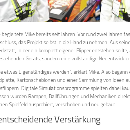
 begleitete Mike bereits seit Jahren. Vor rund zwei Jahren fas
schluss, das Projekt selbst in die Hand zu nehmen. Aus sein
rkstatt, in der ein komplett eigener Flipper entstehen sollte
estehenden Geräts, sondern eine vollständige Neuentwicklu
lte etwas Eigenständiges werden“, erklärt Mike. Also begann 
ldplatte, Kartonschablonen und einer Sammlung von Ideen a
gsflippern. Digitale Simulationsprogramme spielten dabei kau
ssen wurden Rampen, Ballführungen und Mechaniken direkt
hen Spielfeld ausprobiert, verschoben und neu gebaut.
entscheidende Verstärkung