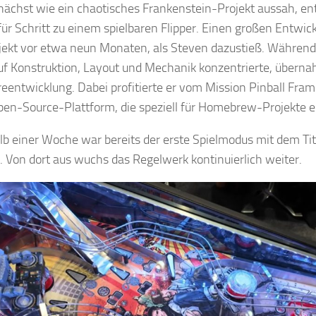
ächst wie ein chaotisches Frankenstein-Projekt aussah, ent
 für Schritt zu einem spielbaren Flipper. Einen großen Entwic
jekt vor etwa neun Monaten, als Steven dazustieß. Während
uf Konstruktion, Layout und Mechanik konzentrierte, übern
eentwicklung. Dabei profitierte er vom Mission Pinball Fra
pen-Source-Plattform, die speziell für Homebrew-Projekte e
lb einer Woche war bereits der erste Spielmodus mit dem Tite
r. Von dort aus wuchs das Regelwerk kontinuierlich weiter.