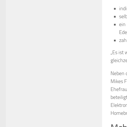
ind
sel
ein
Ede
zah
„Es ist
gleichz
Neben d
Mikes F
Ehefrau
beteili
Elektro
Homebr