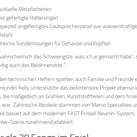
ividuelle Metallarbeiten
bst gefertigte Halterungen
 speziell angefertigtes Lautsprecherpanel aus wasserstrahl
lstahl
lreiche Sonderlösungen für Gehäuse und Kopfteil
 wahrscheinlich das Schwierigste, was ich je gemacht habe“, 
eitig auch das Belohnendste.“
en technischen Helfern spielten auch Familie und Freunde ei
reundin Kelly unterstützte das zeitintensive Projekt ebenso
, die maßgeblich an Grafiken, Kunststoffteilen und dem fina
gt war. Zahlreiche Bauteile stammen von Marco Specialties un
nik basiert auf dem modernen FAST Pinball Neuron-System, d
ew-Szene zunehmend etabliert.