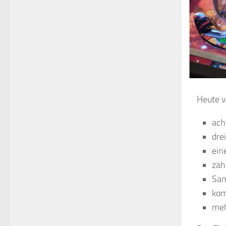
Heute v
ach
dre
ein
zah
Sam
kom
meh