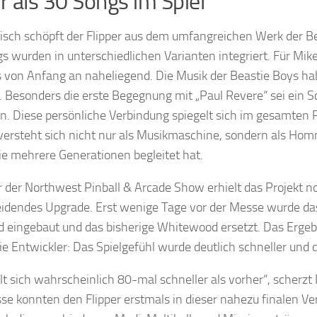
 als 30 Songs im Spiel
sch schöpft der Flipper aus dem umfangreichen Werk der Be
s wurden in unterschiedlichen Varianten integriert. Für Mik
von Anfang an naheliegend. Die Musik der Beastie Boys ha
. Besonders die erste Begegnung mit „Paul Revere“ sei ein
. Diese persönliche Verbindung spiegelt sich im gesamten P
 versteht sich nicht nur als Musikmaschine, sondern als Ho
ie mehrere Generationen begleitet hat.
r der Northwest Pinball & Arcade Show erhielt das Projekt n
idendes Upgrade. Erst wenige Tage vor der Messe wurde da
ld eingebaut und das bisherige Whitewood ersetzt. Das Ergeb
die Entwickler: Das Spielgefühl wurde deutlich schneller und
elt sich wahrscheinlich 80-mal schneller als vorher“, scherzt
se konnten den Flipper erstmals in dieser nahezu finalen Ve