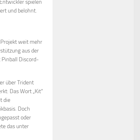
 Entwickler spielen
dert und belohnt.
Projekt weit mehr
rstützung aus der
Pinball Discord-
er über Trident
kt: Das Wort „Kit“
t die
ikbasis. Doch
ngepasst oder
ete das unter