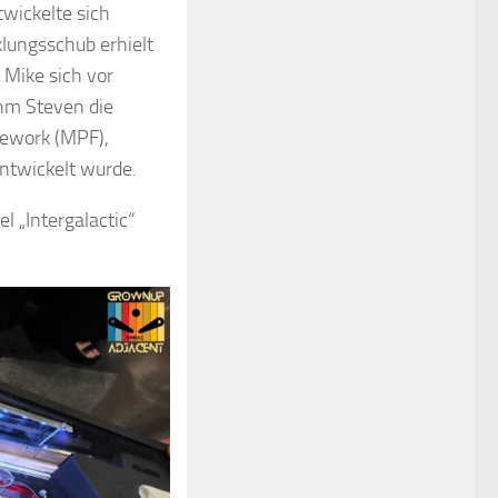
wickelte sich
klungsschub erhielt
 Mike sich vor
ahm Steven die
mework (MPF),
ntwickelt wurde.
l „Intergalactic“