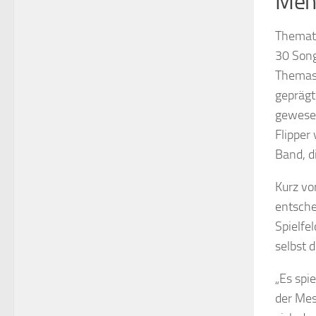
Mehr
Themati
30 Song
Themas 
geprägt
gewesen
Flipper
Band, d
Kurz vo
entsche
Spielfe
selbst 
„Es spi
der Mes