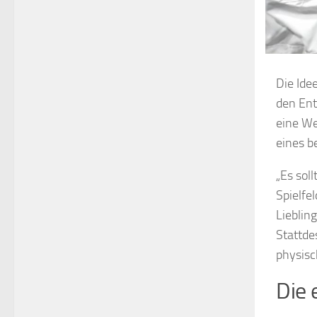
Die Idee
den Ent
eine We
eines b
„Es sol
Spielfe
Lieblin
Stattde
physisc
Die 