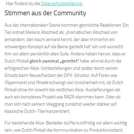
Hier findest du die
Datenschutzerklärung
.
Stimmen aus der Community
Aus der internationalen Szene kommen gemischte Reaktionen: Ein
Teil ordnet Melvins Abschied als „dramatischen Abschied von
jemandem, den kaum jemand kennt, der aber immerhin ein
schwieriges Konzept auf die Beine gestellt hat“ ein und wünscht
ihm vor allem persönlich alles Gute. Andere heben hervor, dass er
Dutch Pinball
gleich zweimal „gerettet“
habe: einmal durch die
erfolgreichen Alice‑Vorbestellungen und später durch seinen
Einsatz beim Neuaufsetzen der DPX‑Struktur. Auf Foren wie
Flippermarkt
und
Pinside
schwingt viel Unsicherheit mit, ob Dutch
Pinball ohne ihn sowohl die restlichen Alice‑Auslieferungen als
auch ein komplexes Projekt wie RAZA stemmen kann. Oder ob
man sich nach seinem Weggang zunächst wieder stärker auf
klassische Dutch‑Titel konzentriert.
Für bestehende Alice‑Besteller dürfte kurzfristig vor allem wichtig
sein, wie Dutch Pinball die Kommunikation zu Produktionsstand,