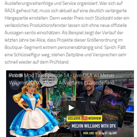
Auslieferungsreihenfolge und Service organisiert. Wer sich auf
RAZA gefreut hat, muss sich aktuell auf eine deutlich verlängerte
Hängepartie einstellen. Denn weder Preis noch Stückzahl oder ein
verlässliches Produktionsfenster lassen sich ohne neue offizielle
Aussagen seriös einschätzen. Als Beispiel zeigt der Verlauf der
letzten Jahre bei Alice, dass Projekte dieser Größenordnung im
Boutique‑Segment extrem personenabhängig sind. Sprich: Fällt
eine Schlüsselfigur weg, stehen Zeitpläne und Versprechen sehr
schnell wieder auf dem Prüfstand.
Pinball Mod Talk Episode 14 - Live Q&A w/ Melvin
Williams@DPX - Alice's Adventures in Wonderland