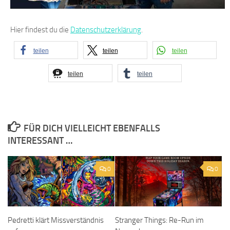
Hier findest du die
Datenschutzerklärung
.
teilen
teilen
teilen
teilen
teilen
FÜR DICH VIELLEICHT EBENFALLS
INTERESSANT …
0
0
Pedretti klärt Missverständnis
Stranger Things: Re-Run im